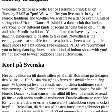
Welcome to dance at Nordic Dance Helsinki Spring Ball on
Tuesday 31/05 at 7pm! We will offer you live music in style of
Nordic traditions and together we will create a dance evening full of
spring vibes! Nordic Dance Helsinki is a dance club that invites
everyone to try different kinds of social dancing based on Finnish
and other Nordic traditions. You don’t need to have any previous
dancing experience to be able to take part. Nevertheless the
evenings are also suitable for those who have been wearing their
dance shoes for a bit longer. Free entrance. N.B.! We recommend
you to bring dancing shoes or other kind of indoor shoes with you!
It's not allowed to wear outdoor shoes at Bokvillan.
Kort på Svenska
Hej och välkomna till danskvällen på Kaffila Bokvillan på tisdagen
den 31 maj kl 19! Vi ska dra igång vårens danskväll efter en lång
paus! Vi bjuder på levande musik med nordiska traditioner samt
vårstämning! Nordic Dance är en danskvällserie, öppen för alla. På
Nordic Dance -kvällar dansar man alltid till levande musik baserad
på finska och andra nordiska traditioner. Danskvällarna passar både
för nybörjare och mer erfarna dansare. På vårklubben säger vi också
hejdå till Bokvillan, då dansen på hösten fortsätter regelbundet på en
annan lokal. Gratis inträde. Obs! Vi rekommenderar att ta med dans-