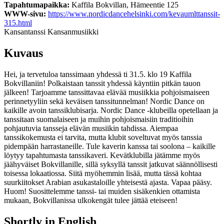
Tapahtumapaikka:
Kaffila Bokvillan, Hämeentie 125
WWW-sivu:
https://www.nordicdancehelsinki.com/kevaumlttanssit-
315.html
Kansantanssi
Kansanmusiikki
Kuvaus
Hei, ja tervetuloa tanssimaan yhdessä ti 31.5. klo 19 Kaffila
Bokvillaniin! Polkaistaan tanssit yhdessä käyntiin pitkän tauon
jälkeen! Tarjoamme tanssittavaa elävää musiikkia pohjoismaiseen
perinnetyyliin sekä keväisen tanssitunnelman! Nordic Dance on
kaikille avoin tanssiklubisarja. Nordic Dance -klubeilla opetellaan ja
tanssitaan suomalaiseen ja muihin pohjoismaisiin traditioihin
pohjautuvia tansseja elävän musiikin tahdissa. Aiempaa
tanssikokemusta ei tarvita, mutta klubit soveltuvat myös tanssia
pidempään harrastaneille. Tule kaverin kanssa tai soolona – kaikille
löytyy tapahtumasta tanssikaveri. Kevätklubilla jätämme myös
jäähyväiset Bokvillanille, sillä syksyllä tanssit jatkuvat säännöllisesti
toisessa lokaatiossa. Siitä myöhemmin lisää, mutta tässä kohtaa
suurkiitokset Arabian asukastaloille yhteisestä ajasta. Vapaa pääsy.
Huom! Suosittelemme tanssi- tai muiden sisäkenkien ottamista
mukaan, Bokvillanissa ulkokengät tulee jättää eteiseen!
Shortly in English