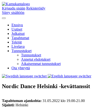
Kirjaudu sisään
Rekisteröidy
Siirry sisältöön
Etusivu
Uutiset
Julkaisut
Tapahtumat
Tekijät
Livelava
Tunnustukset
Tunnustukset
Annetut ehdotukset
Aikaisemmat tunnustukset
Ota yhteyttä
Nordic Dance Helsinki -kevättanssit
Tapahtuman ajankohta:
31.05.2022 klo 19.00-21.00
Sijainti:
Helsinki