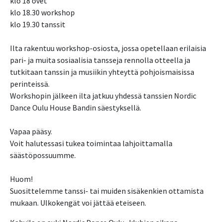
klo 18 ovet
klo 18.30 workshop
klo 19.30 tanssit
Ilta rakentuu workshop-osiosta, jossa opetellaan erilaisia
pari- ja muita sosiaalisia tansseja rennolla otteella ja
tutkitaan tanssin ja musiikin yhteyttä pohjoismaisissa
perinteissä.
Workshopin jälkeen ilta jatkuu yhdessä tanssien Nordic
Dance Oulu House Bandin säestyksellä.
Vapaa pääsy.
Voit halutessasi tukea toimintaa lahjoittamalla
säästöpossuumme.
Huom!
Suosittelemme tanssi- tai muiden sisäkenkien ottamista