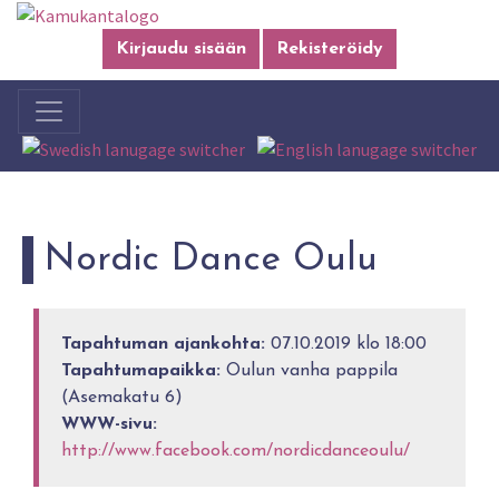
Kirjaudu sisään
Rekisteröidy
Nordic Dance Oulu
Tapahtuman ajankohta:
07.10.2019 klo 18:00
Tapahtumapaikka:
Oulun vanha pappila
(Asemakatu 6)
WWW-sivu:
http://www.facebook.com/nordicdanceoulu/