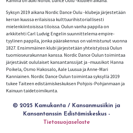
Kahvila on auki Nordic Dance Oulu -klubien aikana.
Syksyn 2019 aikana Nordic Dance Oulu -klubeja järjestetään
kerran kuussa erilaisissa kulttuurihistoriallisesti
mielenkiintoisissa tiloissa. Oulun vanha pappila on
arkkitehti Carl Ludvig Engelin suunnittelema empire-
tyylinen pappila, jonka päärakennus on valmistunut vuonna
1827. Ensimmäinen klubi järjestetään yhteistyössä Oulun
tuomioseurakunnan kanssa. Nordic Dance Oulun toimintaa
järjestävät oululaiset kansantanssijat ja -muusikot Hanna
Poikela, Osmo Hakosalo, Aale Luusua ja Anne-Mari
Kanniainen. Nordic Dance Oulun toimintaa syksyllä 2019
tukee Taiteen edistämiskeskuksen Pohjois-Pohjanmaan ja
Kainuun taidetoimikunta.
© 2025 Kamukanta / Kansanmusiikin ja
Kansantanssin Edistämiskeskus -
Tietosuojaseloste