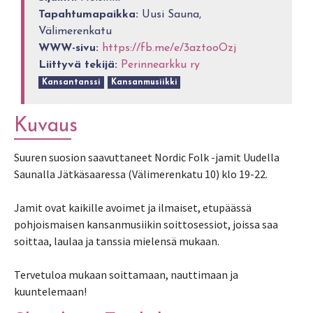
Tapahtumapaikka:
Uusi Sauna,
Välimerenkatu
WWW-sivu:
https://fb.me/e/3aztooOzj
Liittyvä tekijä:
Perinnearkku ry
Kansantanssi
Kansanmusiikki
Kuvaus
Suuren suosion saavuttaneet Nordic Folk -jamit Uudella
Saunalla Jätkäsaaressa (Välimerenkatu 10) klo 19-22.
Jamit ovat kaikille avoimet ja ilmaiset, etupäässä
pohjoismaisen kansanmusiikin soittosessiot, joissa saa
soittaa, laulaa ja tanssia mielensä mukaan.
Tervetuloa mukaan soittamaan, nauttimaan ja
kuuntelemaan!