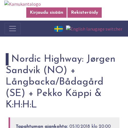
Kirjaudu sisään
Rekisteröidy
Nordic Highway: Jørgen
Sandvik (NO) +
Långbacka/Bådagård
(SE) + Pekko Käppi &
K:H:H:L
Tapahtuman ajankohta:
05.10.2018 klo 20:00