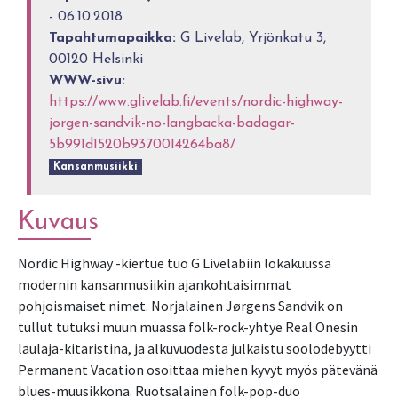
- 06.10.2018
Tapahtumapaikka:
G Livelab, Yrjönkatu 3,
00120 Helsinki
WWW-sivu:
https://www.glivelab.fi/events/nordic-highway-
jorgen-sandvik-no-langbacka-badagar-
5b991d1520b9370014264ba8/
Kansanmusiikki
Kuvaus
Nordic Highway -kiertue tuo G Livelabiin lokakuussa
modernin kansanmusiikin ajankohtaisimmat
pohjoismaiset nimet. Norjalainen Jørgens Sandvik on
tullut tutuksi muun muassa folk-rock-yhtye Real Onesin
laulaja-kitaristina, ja alkuvuodesta julkaistu soolodebyytti
Permanent Vacation osoittaa miehen kyvyt myös pätevänä
blues-muusikkona. Ruotsalainen folk-pop-duo