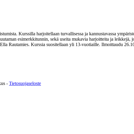
tumista. Kurssilla harjoitellaan turvallisessa ja kannustavassa ympäristö
taman esimerkkitunnin, sekä useita mukavia harjoitteita ja leikkejä, joid
Ella Rautamies. Kurssia suositellaan yli 13-vuotiaille. Ilmoittaudu 26.1
kus -
Tietosuojaseloste