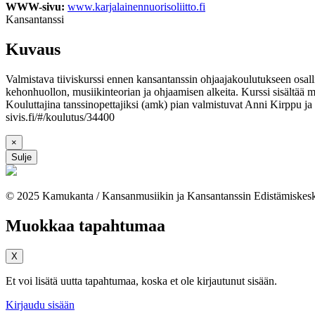
WWW-sivu:
www.karjalainennuorisoliitto.fi
Kansantanssi
Kuvaus
Valmistava tiiviskurssi ennen kansantanssin ohjaajakoulutukseen osallis
kehonhuollon, musiikinteorian ja ohjaamisen alkeita. Kurssi sisältää muu
Kouluttajina tanssinopettajiksi (amk) pian valmistuvat Anni Kirppu ja 
sivis.fi/#/koulutus/34400
×
Sulje
© 2025 Kamukanta / Kansanmusiikin ja Kansantanssin Edistämiskes
Muokkaa tapahtumaa
X
Et voi lisätä uutta tapahtumaa, koska et ole kirjautunut sisään.
Kirjaudu sisään