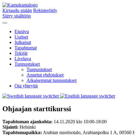
Kirjaudu sisään
Rekisteröidy
Siirry sisältöön
Etusivu
Uutiset
Julkaisut
Tapahtumat
Tekijät
Livelava
Tunnustukset
Tunnustukset
Annetut ehdotukset
Aikaisemmat tunnustukset
Ota yhteyttä
Ohjaajan starttikurssi
Tapahtuman ajankohta:
14.11.2020 klo 10:00-18:00
Sijainti:
Helsinki
Tapahtumapaikka:
Arabian nuorisotalo, Arabianpolku 1 A, 00560 H