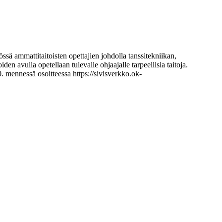
ssä ammattitaitoisten opettajien johdolla tanssitekniikan,
en avulla opetellaan tulevalle ohjaajalle tarpeellisia taitoja.
0. mennessä osoitteessa https://sivisverkko.ok-