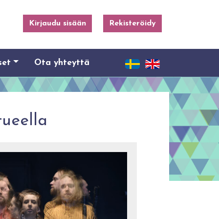
Kirjaudu sisään
Rekisteröidy
set
Ota yhteyttä
tueella