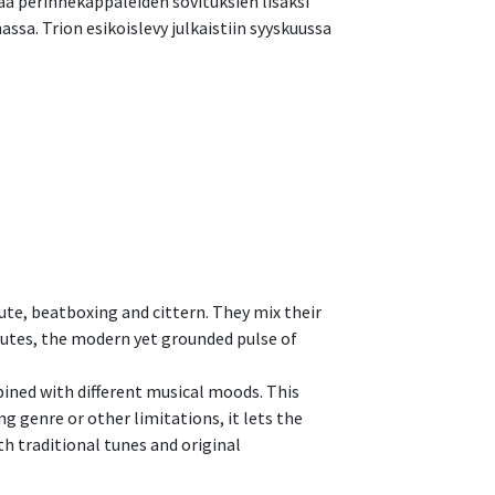
aa perinnekappaleiden sovituksien lisäksi
sa. Trion esikoislevy julkaistiin syyskuussa
ute, beatboxing and cittern. They mix their
lutes, the modern yet grounded pulse of
ned with different musical moods. This
g genre or other limitations, it lets the
th traditional tunes and original