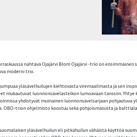
raskuussa nähtävä Ojajärvi Blom Ojajärvi -trio on ensimmäinen su
uva moderni trio.
i kumpuaa yläsävelhuilujen kiehtovasta viremaailmasta ja sen ins
aleet mukautuvat luonnonsävelasteikon lumoavaan tanssiin. Yhtye
n soinnissa yhdistyvät muinainen luonnonsävelsarjaan pohjautuva yl
aus. OBO-trion ohjelmisto koostuu sekä pohjoismaisista ja balttia
suomalaisen yläsävelhuilun eli pitkähuilun vähäistä käyttöä suom