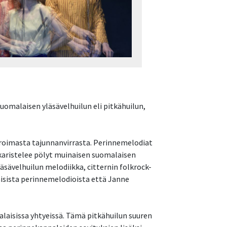
omalaisen yläsävelhuilun eli pitkähuilun,
piroimasta tajunnanvirrasta. Perinnemelodiat
 karistelee pölyt muinaisen suomalaisen
äsävelhuilun melodiikka, citternin folkrock-
laisista perinnemelodioista että Janne
alaisissa yhtyeissä. Tämä pitkähuilun suuren