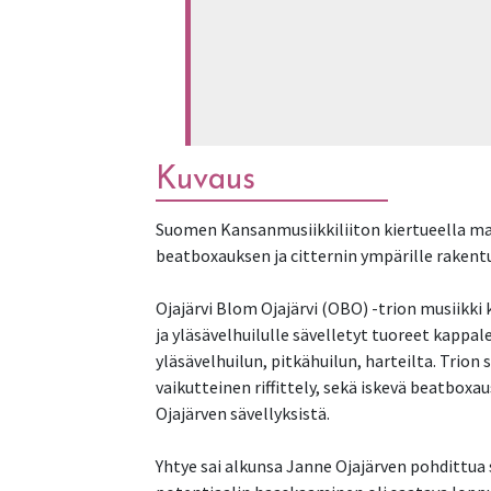
Kuvaus
Suomen Kansanmusiikkiliiton kiertueella mar
beatboxauksen ja citternin ympärille rakent
Ojajärvi Blom Ojajärvi (OBO) -trion musiikk
ja yläsävelhuilulle sävelletyt tuoreet kapp
yläsävelhuilun, pitkähuilun, harteilta. Trio
vaikutteinen riffittely, sekä iskevä beatbox
Ojajärven sävellyksistä.
Yhtye sai alkunsa Janne Ojajärven pohdittua 