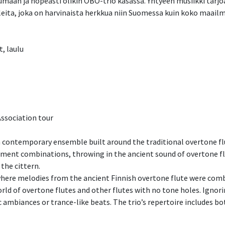
maan ja nopeasti olikin OBO-trio kasassa. Yhtyeen musiikki tarjo
eita, joka on harvinaista herkkua niin Suomessa kuin koko maailmas
t, laulu
Association tour
ish contemporary ensemble built around the traditional overtone fl
rument combinations, throwing in the ancient sound of overtone f
the cittern.
ere melodies from the ancient Finnish overtone flute were combi
ld of overtone flutes and other flutes with no tone holes. Ignorin
ambiances or trance-like beats. The trio’s repertoire includes bo