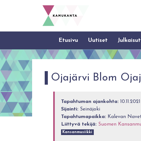
Etusivu
Uutiset
Julkaisut
Ojajärvi Blom Ojaj
Tapahtuman ajankohta:
10.11.2021
Sijainti:
Seinäjoki
Tapahtumapaikka:
Kalevan Navet
Liittyvä tekijä:
Suomen Kansanmusi
Kansanmusiikki