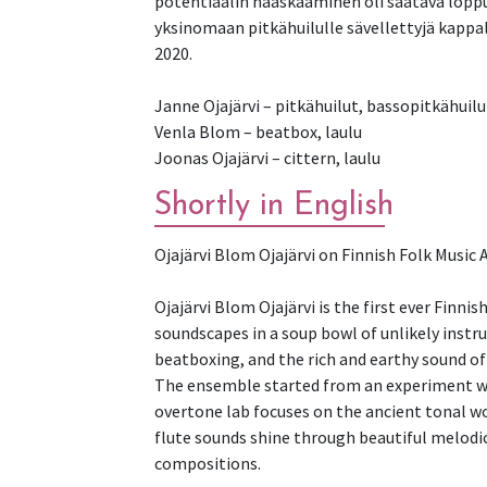
potentiaalin haaskaaminen oli saatava loppu
yksinomaan pitkähuilulle sävellettyjä kappal
2020.
Janne Ojajärvi – pitkähuilut, bassopitkähuilu
Venla Blom – beatbox, laulu
Joonas Ojajärvi – cittern, laulu
Shortly in English
Ojajärvi Blom Ojajärvi on Finnish Folk Music 
Ojajärvi Blom Ojajärvi is the first ever Finn
soundscapes in a soup bowl of unlikely inst
beatboxing, and the rich and earthy sound of 
The ensemble started from an experiment wh
overtone lab focuses on the ancient tonal wor
flute sounds shine through beautiful melodic 
compositions.