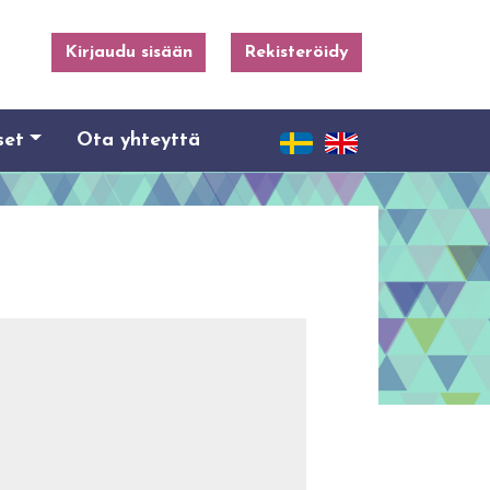
Kirjaudu sisään
Rekisteröidy
set
Ota yhteyttä