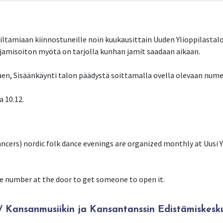
iltamiaan kiinnostuneille noin kuukausittain Uuden Ylioppilastalon
jamisoiton myötä on tarjolla kunhan jamit saadaan aikaan.
lkaen, Sisäänkäynti talon päädystä soittamalla ovella olevaan num
ncers) nordic folk dance evenings are organized monthly at Uusi Yl
the number at the door to get someone to open it.
Kansanmusiikin ja Kansantanssin Edistämiskesk