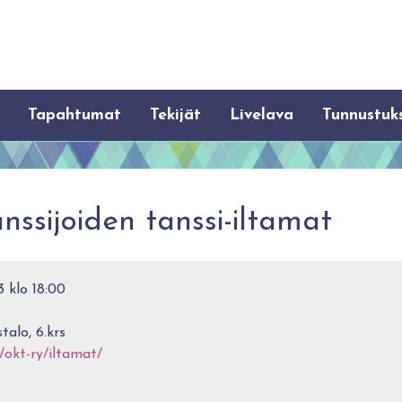
Tapahtumat
Tekijät
Livelava
Tunnustuk
nssijoiden tanssi-iltamat
3 klo 18:00
talo, 6.krs
i/okt-ry/iltamat/