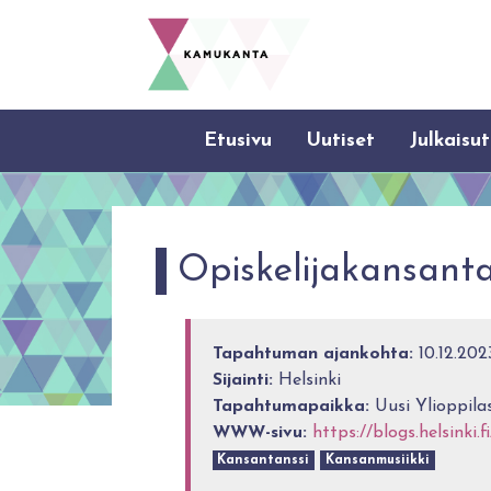
Etusivu
Uutiset
Julkaisut
Opiskelijakansanta
Tapahtuman ajankohta:
10.12.202
Sijainti:
Helsinki
Tapahtumapaikka:
Uusi Ylioppilas
WWW-sivu:
https://blogs.helsinki.f
Kansantanssi
Kansanmusiikki