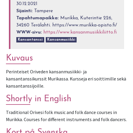
30.12.2021
Sijainti:
Tampere
Tapahtumapaikka:
Murikka, Kuterintie 226,
34260 Terälahti. https://www.murikka-opisto.fi/
WWW-sivu:
https://www.kansanmusiikkiliitto.fi
Kansantanssi
Kansanmusiikki
Kuvaus
Perinteiset Oriveden kansanmusiikki- ja
kansantanssikurssit Murikassa. Kursseja eri soittimille sekä
kansantanssijoille.
Shortly in English
Traditional Orivesi folk music and folk dance courses in
Murikka. Courses for different instruments and folk dancers.
Kort på Svenska