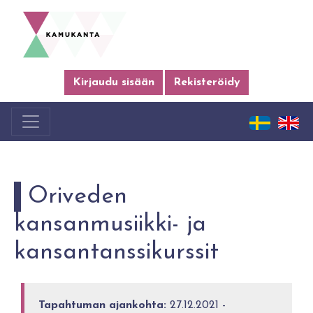
Kirjaudu sisään
Rekisteröidy
Oriveden
kansanmusiikki- ja
kansantanssikurssit
Tapahtuman ajankohta:
27.12.2021 -