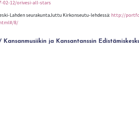
02-12/orivesi-all-stars
 Keski-Lahden seurakuntaJuttu Kirkonseutu-lehdessä:
http://portfo
html#/8/
Kansanmusiikin ja Kansantanssin Edistämiskesk