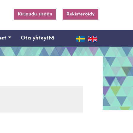
Kirjaudu sisään
Rekisteröidy
set
Ota yhteyttä