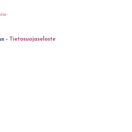
lio-
us -
Tietosuojaseloste