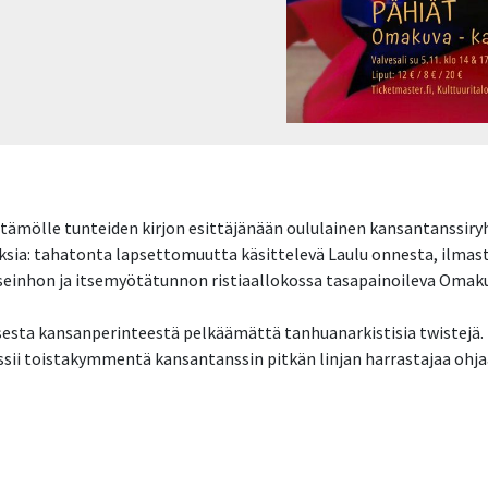
tämölle tunteiden kirjon esittäjänään oululainen kansantanssir
ksia: tahatonta lapsettomuutta käsittelevä Laulu onnesta, ilma
seinhon ja itsemyötätunnon ristiaallokossa tasapainoileva Omak
esta kansanperinteestä pelkäämättä tanhuanarkistisia twistejä.
sii toistakymmentä kansantanssin pitkän linjan harrastajaa ohjaa