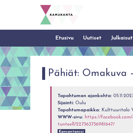
Etusivu
Uutiset
Julkaisut
Pähiät: Omakuva –
Tapahtuman ajankohta:
05.11.2023
Sijainti:
Oulu
Tapahtumapaikka:
Kulttuuritalo V
WWW-sivu:
https://facebook.com
tunteell/227363736981647/
Kansantanssi