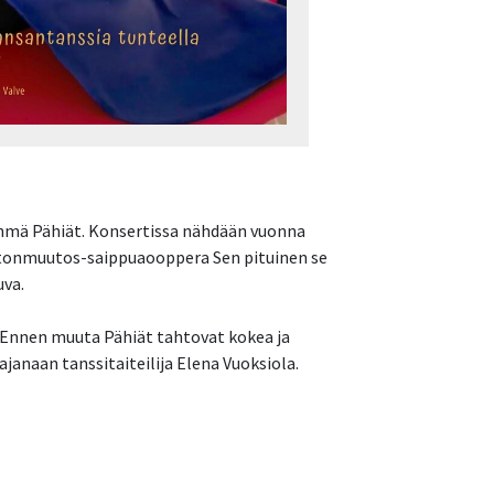
yhmä Pähiät. Konsertissa nähdään vuonna
stonmuutos-saippuaooppera Sen pituinen se
uva.
 Ennen muuta Pähiät tahtovat kokea ja
janaan tanssitaiteilija Elena Vuoksiola.