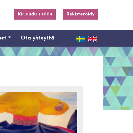
Kirjaudu sisään
Rekisteröidy
set
Ota yhteyttä