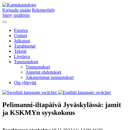
Kirjaudu sisään
Rekisteröidy
Siirry sisältöön
Etusivu
Uutiset
Julkaisut
Tapahtumat
Tekijät
Livelava
Tunnustukset
Tunnustukset
Annetut ehdotukset
Aikaisemmat tunnustukset
Ota yhteyttä
Pelimanni-iltapäivä Jyväskylässä: jamit
ja KSKMYn syyskokous