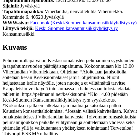
Tapahtuman ajankohta:
19.11.2023 klo 13:00-16:00
Sijainti:
Jyväskylä
Tapahtumapaikka:
Viherlandia, neuvottelutila Viherniekka.
Kammintie 6, 40520 Jyväskylä
WWW-sivu:
Facebook (Keski-Suomen kansanmusiikkiyhdistys ry)
Liittyvä tekijä:
Keski-Suomen kansanmusiikkiyhdistys ry
Kansanmusiikki
Kuvaus
Pelimanni-iltapäivä on Keskisuomalaisten pelimannien syyskauden
ja tapahtumavuoden päättäjäistapahtuma. Kokoonnutaan klo 13.00
Viherlandian Viherniekkaan. Ohjelma: *Aloitetaan jamisoitolla,
soitetaan kesän Keskisuomalaiset jamit -ohjelmistoa. Nuotit
heijastetaan isolle näytölle, joten nuotteja et välttämättä tarvitse.
Kappaleisiin voi käydä tutustumassa ja halutessaan tulostaa/ladata
tablettiin: https://pelimanni.net/keskisuomi/ *Klo 14.00 pidetään
Keski-Suomen Kansanmusiikkiyhdistys ry:n syyskokous.
*Kokouksen jälkeen jatketaan jammailua ja katsotaan pätkiä
Kaustisen konserttitaltioinnista. *Jossain välissä kahvitellaan. Kahvit
omakustanteisesti Viherlandian kahviosta. Toivomme runsaslukuista
pelimannijoukkoa paikalle viihtymään ja soittelemaan yhdessä sekä
pitämään yllä ja vaikuttamaan yhdistyksen toimintaan! Tervetuloa!
Toivoopi KSKMYn hallitus