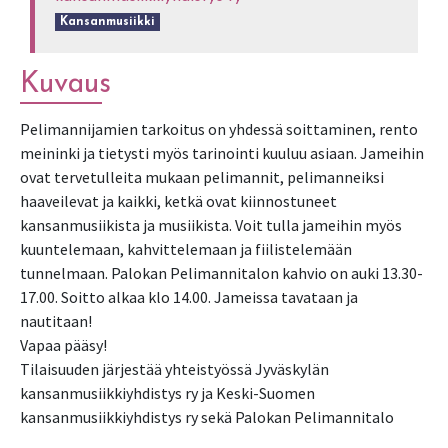
Kansanmusiikki
Kuvaus
Pelimannijamien tarkoitus on yhdessä soittaminen, rento
meininki ja tietysti myös tarinointi kuuluu asiaan. Jameihin
ovat tervetulleita mukaan pelimannit, pelimanneiksi
haaveilevat ja kaikki, ketkä ovat kiinnostuneet
kansanmusiikista ja musiikista. Voit tulla jameihin myös
kuuntelemaan, kahvittelemaan ja fiilistelemään
tunnelmaan. Palokan Pelimannitalon kahvio on auki 13.30-
17.00. Soitto alkaa klo 14.00. Jameissa tavataan ja
nautitaan!
Vapaa pääsy!
Tilaisuuden järjestää yhteistyössä Jyväskylän
kansanmusiikkiyhdistys ry ja Keski-Suomen
kansanmusiikkiyhdistys ry sekä Palokan Pelimannitalo