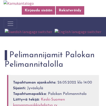
Kirjaudu sisään
Rekisteröidy
Pelimannijamit Palokan
Pelimannitalolla
Tapahtuman ajankohta:
26.05.2022 klo 14:00
Sijainti:
Jyväskylä
Tapahtumapaikka:
Palokan Pelimannitalo
Liittyvä tekijä:
Keski-Suomen
kansanmusiikkiyhdistys ry