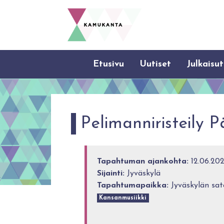
Etusivu
Uutiset
Julkaisut
Pelimanniristeily P
Tapahtuman ajankohta:
12.06.202
Sijainti:
Jyväskylä
Tapahtumapaikka:
Jyväskylän sat
Kansanmusiikki