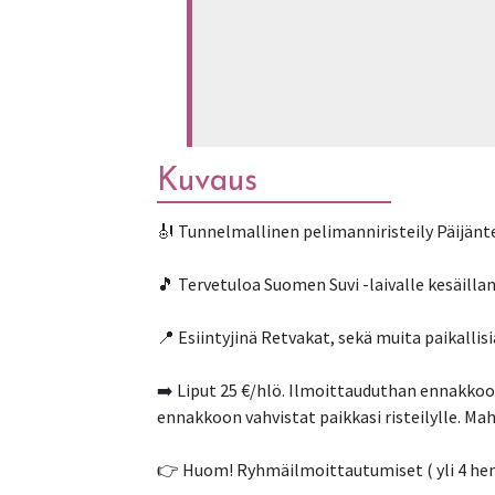
Kuvaus
🎻 Tunnelmallinen pelimanniristeily Päijäntee
🎵 Tervetuloa Suomen Suvi -laivalle kesäill
📍 Esiintyjinä Retvakat, sekä muita paikalli
➡️ Liput 25 €/hlö. Ilmoittauduthan ennakko
ennakkoon vahvistat paikkasi risteilylle. Ma
👉 Huom! Ryhmäilmoittautumiset ( yli 4 he