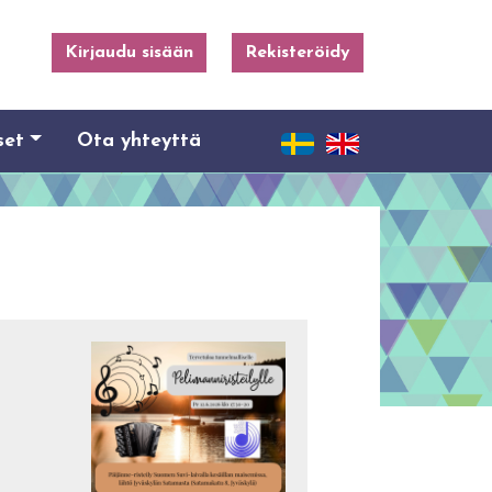
Kirjaudu sisään
Rekisteröidy
set
Ota yhteyttä