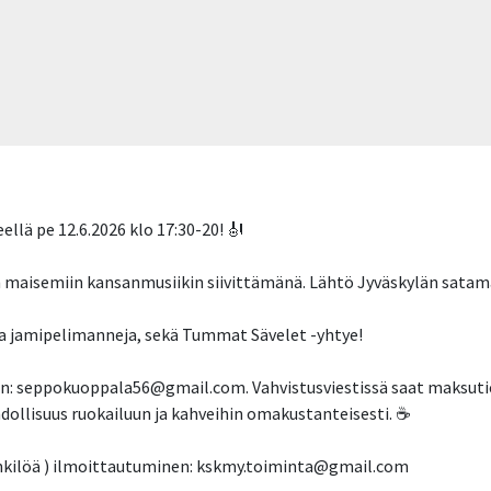
llä pe 12.6.2026 klo 17:30-20! 🎻
an maisemiin kansanmusiikin siivittämänä. Lähtö Jyväskylän satam
sia jamipelimanneja, sekä Tummat Sävelet -yhtye!
on: seppokuoppala56@gmail.com. Vahvistusviestissä saat maksut
hdollisuus ruokailuun ja kahveihin omakustanteisesti. ☕️
nkilöä ) ilmoittautuminen: kskmy.toiminta@gmail.com