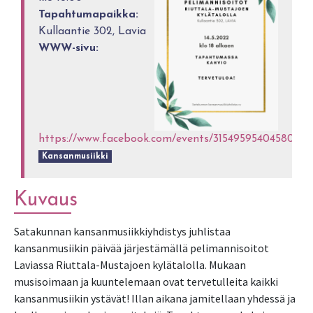
Tapahtumapaikka:
Kullaantie 302, Lavia
WWW-sivu:
https://www.facebook.com/events/315495954045800
Kansanmusiikki
Kuvaus
Satakunnan kansanmusiikkiyhdistys juhlistaa
kansanmusiikin päivää järjestämällä pelimannisoitot
Laviassa Riuttala-Mustajoen kylätalolla. Mukaan
musisoimaan ja kuuntelemaan ovat tervetulleita kaikki
kansanmusiikin ystävät! Illan aikana jamitellaan yhdessä ja