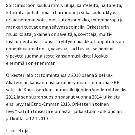
Soittimistoon kuuluu mm. viuluja, kanteleita, haitareita,
kitaroita, puhaltimia ja harmooneja sekä laulua. Myös
arkaaisemmat soittimet kuten jouhikko, munniharppu ja
mänkeri tuovat oman sävynsä sointiin. Orkesterin
muusikoista jokainen on säveltäjä, sovittaja, multi-
instrumentalisti, solisti ja yhtyemuusikko. Lopputulos on
ennenkuulumatonta, väkevää, tarttuvaa - se hehkuu
ylpeyttä suomalaisesta kansanmusiikista! Joskus
enemmän on enemmän!
Orkesteri aloitti toimintansa v. 2010 osana Sibelius-
Akatemian kansanmusiikin aineryhmän toimintaa. FBB
valittiin Kaustisen kansanmusiikkijuhlien Vuoden yhtyeeksi
2012 ja sen suuren suosion saanut vuonna 2014 julkaistu
ensi levy sai Etno-Emman 2015. Orkesterin toinen
levy ”Katrilli toisesta elämästä” julkaistaan Folklandian
jatkoilla la 12.1.2019.
Lisätietoja: