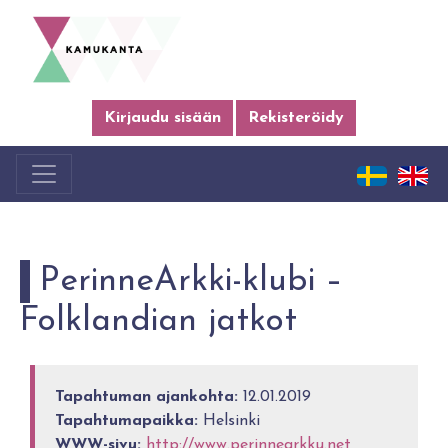
Kirjaudu sisään
Rekisteröidy
PerinneArkki-klubi –
Folklandian jatkot
Tapahtuman ajankohta:
12.01.2019
Tapahtumapaikka:
Helsinki
WWW-sivu:
http://www.perinnearkku.net