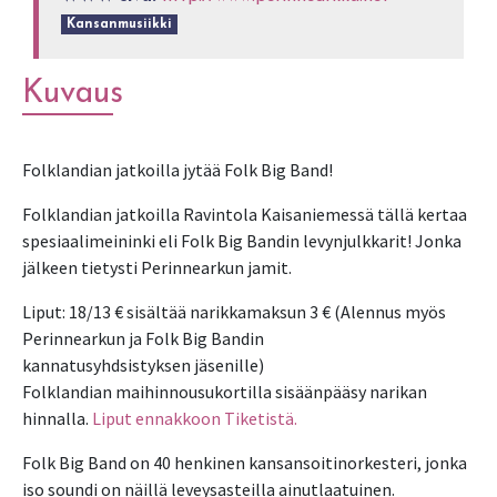
Kansanmusiikki
Kuvaus
Folklandian jatkoilla Ravintola Kaisaniemessä tällä kertaa
spesiaalimeininki eli Folk Big Bandin levynjulkkarit! Jonka
jälkeen tietysti Perinnearkun jamit.
Liput: 18/13 € sisältää narikkamaksun 3 € (Alennus myös
Perinnearkun ja Folk Big Bandin
kannatusyhdsistyksen jäsenille)
Folklandian maihinnousukortilla sisäänpääsy narikan
hinnalla.
Liput ennakkoon Tiketistä.
Folk Big Band on 40 henkinen kansansoitinorkesteri, jonka
iso soundi on näillä leveysasteilla ainutlaatuinen.