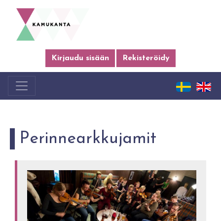
Kirjaudu sisään
Rekisteröidy
Perinnearkkujamit