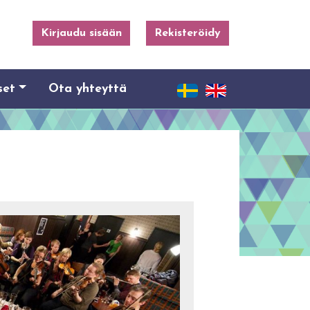
Kirjaudu sisään
Rekisteröidy
set
Ota yhteyttä