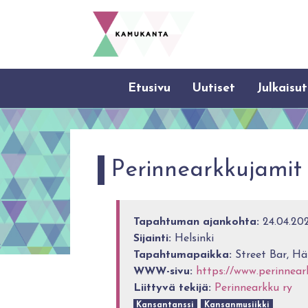
Etusivu
Uutiset
Julkaisut
Perinnearkkujamit
Tapahtuman ajankohta:
24.04.202
Sijainti:
Helsinki
Tapahtumapaikka:
Street Bar, H
WWW-sivu:
https://www.perinnear
Liittyvä tekijä:
Perinnearkku ry
Kansantanssi
Kansanmusiikki