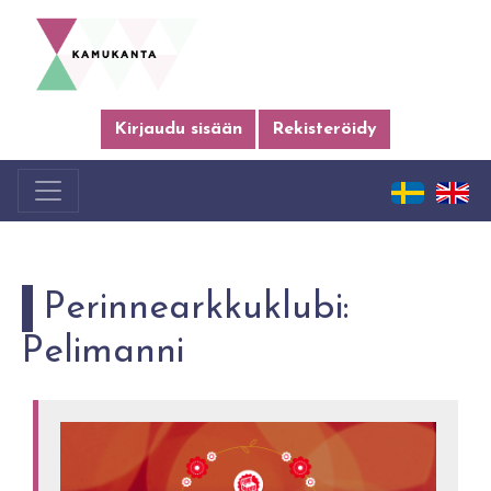
Kirjaudu sisään
Rekisteröidy
Perinnearkkuklubi:
Pelimanni