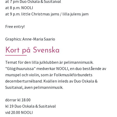
at 7 pm Duo Oskala & Susitaival
at 8 p.m. NOOLI
at 9 p.m. little Christmas jams / lilla julens jam
Free entry!
Graphics: Anne-Maria Saario
Kort på Svenska
Temat för den lilla julklubben är pelimannimusik.
"Glögihuuruissa" medverkar NOOLI, en duo bestående av
munspel och violin, som är Folkmusikförbundets
decemberturnéband. Kvällen inleds av Duo Oskala &
Susitaival, även pelimannimusik.
dörrar kl 18.00
kl 19 Duo Oskala & Susitaival
vid 20.00 NOOLI