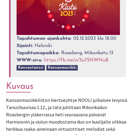
Tapahtuman ajankohta:
02.12.2023 klo 18.00
Sijainti:
Helsinki
Tapahtumapaikka:
Roasberg, Mikonkatu 13
WWW-sivu:
https://fb.me/e/3u7SNWNuB
Kansantanssi
Kansanmusiikki
Kuvaus
Kansanmusiikkiliiton kiertueyhtye NOOLI julkaisee levynsä
Tanssihuumaa 1.12., ja tätä juhlitaan Mikonkadun
Roasbergin yläkerrassa heti seuraavana päivänä!
Harmoonin ja viulun muodostama duo on kuulijalle silkkaa
herkkua raaka-aineinaan virtuoottiset melodiat sekä