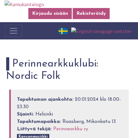
Kirjaudu sisään
Rekisteröidy
Perinnearkkuklubi:
Nordic Folk
Tapahtuman ajankohta:
20.01.2024 klo 18.00-
23.30
Sijainti:
Helsinki
Tapahtumapaikka:
Roasberg, Mikonkatu 13
Liittyvä tekijä:
Perinnearkku ry
Kansanmusiikki