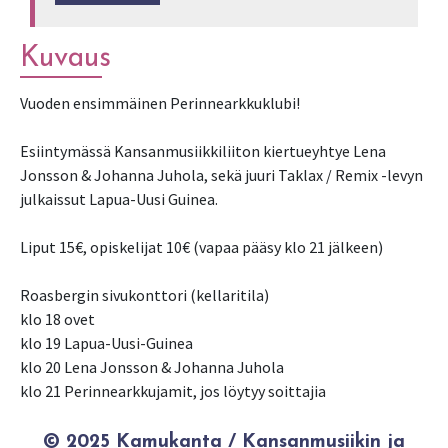
Kuvaus
Vuoden ensimmäinen Perinnearkkuklubi!
Esiintymässä Kansanmusiikkiliiton kiertueyhtye Lena
Jonsson & Johanna Juhola, sekä juuri Taklax / Remix -levyn
julkaissut Lapua-Uusi Guinea.
Liput 15€, opiskelijat 10€ (vapaa pääsy klo 21 jälkeen)
Roasbergin sivukonttori (kellaritila)
klo 18 ovet
klo 19 Lapua-Uusi-Guinea
klo 20 Lena Jonsson & Johanna Juhola
klo 21 Perinnearkkujamit, jos löytyy soittajia
© 2025 Kamukanta / Kansanmusiikin ja