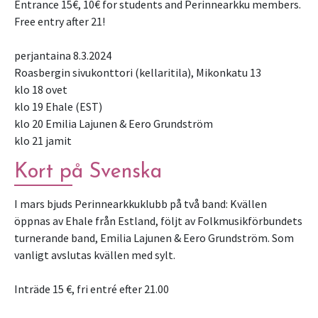
Entrance 15€, 10€ for students and Perinnearkku members.
Free entry after 21!
perjantaina 8.3.2024
Roasbergin sivukonttori (kellaritila), Mikonkatu 13
klo 18 ovet
klo 19 Ehale (EST)
klo 20 Emilia Lajunen & Eero Grundström
klo 21 jamit
Kort på Svenska
I mars bjuds Perinnearkkuklubb på två band: Kvällen
öppnas av Ehale från Estland, följt av Folkmusikförbundets
turnerande band, Emilia Lajunen & Eero Grundström. Som
vanligt avslutas kvällen med sylt.
Inträde 15 €, fri entré efter 21.00