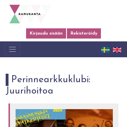
Kirjaudu sisään
Rekisteröidy
Perinnearkkuklubi:
Juurihoitoa