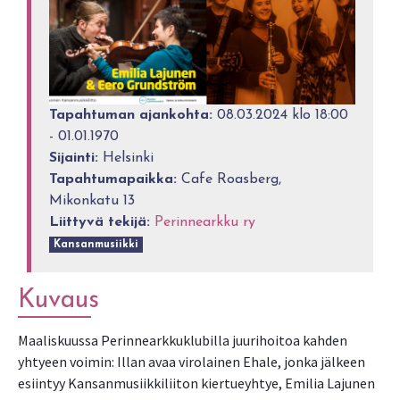
Tapahtuman ajankohta:
08.03.2024 klo 18:00
- 01.01.1970
Sijainti:
Helsinki
Tapahtumapaikka:
Cafe Roasberg,
Mikonkatu 13
Liittyvä tekijä:
Perinnearkku ry
Kansanmusiikki
Kuvaus
Maaliskuussa Perinnearkkuklubilla juurihoitoa kahden
yhtyeen voimin: Illan avaa virolainen Ehale, jonka jälkeen
esiintyy Kansanmusiikkiliiton kiertueyhtye, Emilia Lajunen