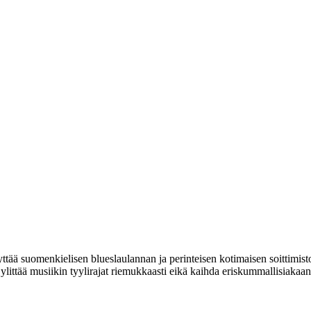
ttää suomenkielisen blueslaulannan ja perinteisen kotimaisen soittimisto
e ylittää musiikin tyylirajat riemukkaasti eikä kaihda eriskummallisiakaa