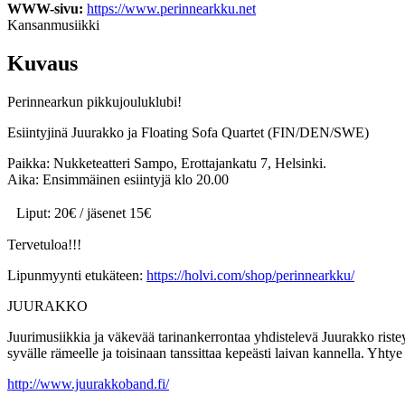
WWW-sivu:
https://www.perinnearkku.net
Kansanmusiikki
Kuvaus
Perinnearkun pikkujouluklubi!
Esiintyjinä Juurakko ja Floating Sofa Quartet (FIN/DEN/SWE)
Paikka: Nukketeatteri Sampo, Erottajankatu 7, Helsinki.
Aika: Ensimmäinen esiintyjä klo 20.00
Liput: 20€ / jäsenet 15€
Tervetuloa!!!
Lipunmyynti etukäteen:
https://holvi.com/shop/perinnearkku/
JUURAKKO
Juurimusiikkia ja väkevää tarinankerrontaa yhdistelevä Juurakko ristey
syvälle rämeelle ja toisinaan tanssittaa kepeästi laivan kannella. Yhty
http://www.juurakkoband.fi/