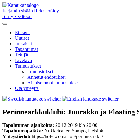
Kirjaudu sisään
Rekisteröidy
Siirry sisältöön
Etusivu
Uutiset
Julkaisut
Tapahtumat
Tekijät
Livelava
Tunnustukset
Tunnustukset
Annetut ehdotukset
Aikaisemmat tunnustukset
Ota yhteyttä
Perinnearkkuklubi: Juurakko ja Floatin
Tapahtuman ajankohta:
20.12.2019 klo 20:00
Tapahtumapaikka:
Nukketeatteri Sampo, Helsinki
Yhteystiedot:
https://holvi.com/shop/perinnearkku/