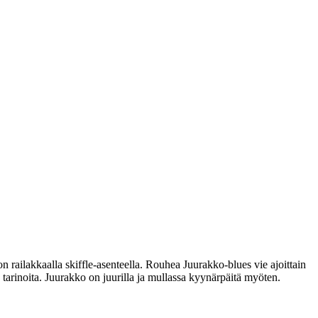
n railakkaalla skiffle-asenteella. Rouhea Juurakko-blues vie ajoittain
n tarinoita. Juurakko on juurilla ja mullassa kyynärpäitä myöten.