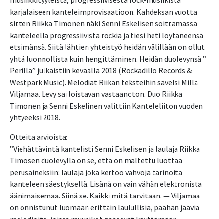
musiikkityyleistä, progressiivisesta rock-musiikista
karjalaiseen kanteleimprovisaatioon. Kahdeksan vuotta
sitten Riikka Timonen näki Senni Eskelisen soittamassa
kanteleella progressiivista rockia ja tiesi heti löytäneensä
etsimänsä. Siitä lähtien yhteistyö heidän välillään on ollut
yhtä luonnollista kuin hengittäminen. Heidän duolevynsä ”
Perillä” julkaistiin keväällä 2018 (Rockadillo Records &
Westpark Music). Melodiat Riikan teksteihin sävelsi Milla
Viljamaa. Levy sai loistavan vastaanoton. Duo Riikka
Timonen ja Senni Eskelinen valittiin Kanteleliiton vuoden
yhtyeeksi 2018.
Otteita arvioista:
”Viehättävintä kantelisti Senni Eskelisen ja laulaja Riikka
Timosen duolevyllä on se, että on maltettu luottaa
perusaineksiin: laulaja joka kertoo vahvoja tarinoita
kanteleen säestyksellä. Lisänä on vain vähän elektronista
äänimaisemaa. Siinä se. Kaikki mitä tarvitaan. — Viljamaa
on onnistunut luomaan erittäin laulullisia, päähän jääviä