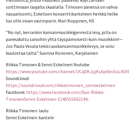
melodioita, joissa muusikot pääsevät käyttämään
soittimiaan laajalla skaalalla. Timosen äänessä on vahva
nasaalisointi, Eskelisen konserttikanteleen herkkä helke
luo sille oivan vastinparin. Mari Koppinen, HS
”No nyt, kerrankin kansanmusiikkigenrestä levy, jolla on
paneuduttu sanoihin yhtä täyspainoisesti kuin musiikkiin!—
Jos Paula Vesala tekisi uuskansanmusiikkilevyn, se voisi
kuulostaa tältä.” Suonna Kononen, Karjalainen
Riikka Timonen & Senni Eskelinen Youtube:
https://www.youtube.com/channel/UCqDKJpjKsXpi0ecSuL4UV
Soundcloud:
https://soundcloud.com/riikkatimonen_sennieskelinen
Facebook:
https://www.facebook.com/Duo-Riikka-
TimonenSenni-Eskelinen-1146555692144...
Riikka Timonen: laulu
Senni Eskelinen: kantele