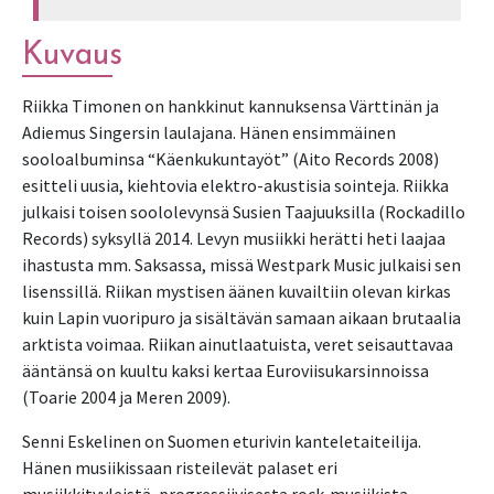
Kuvaus
Riikka Timonen on hankkinut kannuksensa Värttinän ja
Adiemus Singersin laulajana. Hänen ensimmäinen
sooloalbuminsa “Käenkukuntayöt” (Aito Records 2008)
esitteli uusia, kiehtovia elektro-akustisia sointeja. Riikka
julkaisi toisen soololevynsä Susien Taajuuksilla (Rockadillo
Records) syksyllä 2014. Levyn musiikki herätti heti laajaa
ihastusta mm. Saksassa, missä Westpark Music julkaisi sen
lisenssillä. Riikan mystisen äänen kuvailtiin olevan kirkas
kuin Lapin vuoripuro ja sisältävän samaan aikaan brutaalia
arktista voimaa. Riikan ainutlaatuista, veret seisauttavaa
ääntänsä on kuultu kaksi kertaa Euroviisukarsinnoissa
(Toarie 2004 ja Meren 2009).
Senni Eskelinen on Suomen eturivin kanteletaiteilija.
Hänen musiikissaan risteilevät palaset eri