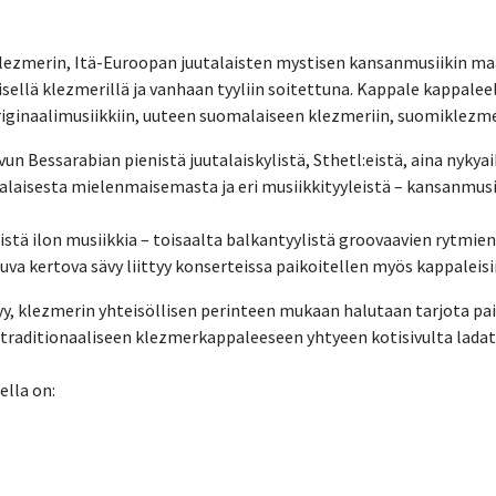
ezmerin, Itä-Euroopan juutalaisten mystisen kansanmusiikin maai
sellä klezmerillä ja vanhaan tyyliin soitettuna. Kappale kappaleelt
iginaalimusiikkiin, uuteen suomalaiseen klezmeriin, suomiklezme
n Bessarabian pienistä juutalaiskylistä, Sthetl:eistä, aina nykyai
alaisesta mielenmaisemasta ja eri musiikkityyleistä – kansanmusiik
istä ilon musiikkia – toisaalta balkantyylistä groovaavien rytmi
rtova sävy liittyy konserteissa paikoitellen myös kappaleisiin li
tyy, klezmerin yhteisöllisen perinteen mukaan halutaan tarjota pai
traditionaaliseen klezmerkappaleeseen yhtyeen kotisivulta ladat
lla on: