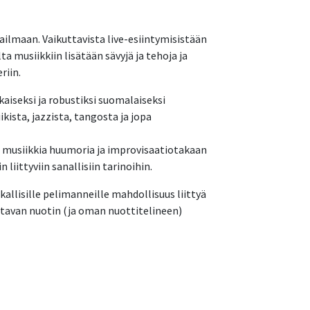
lmaan. Vaikuttavista live-esiintymisistään
a musiikkiin lisätään sävyjä ja tehoja ja
riin.
kaiseksi ja robustiksi suomalaiseksi
ista, jazzista, tangosta ja jopa
en musiikkia huumoria ja improvisaatiotakaan
ittyviin sanallisiin tarinoihin.
kallisille pelimanneille mahdollisuus liittyä
tavan nuotin (ja oman nuottitelineen)