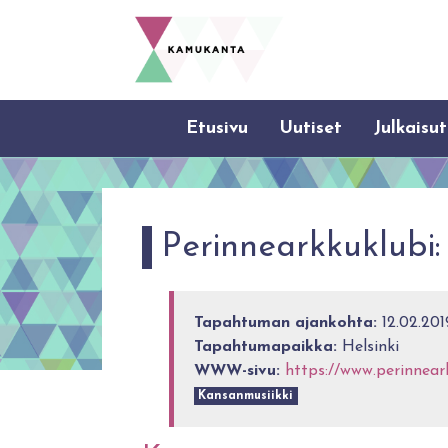
Etusivu
Uutiset
Julkaisut
Perinnearkkuklubi
Tapahtuman ajankohta:
12.02.201
Tapahtumapaikka:
Helsinki
WWW-sivu:
https://www.perinnear
Kansanmusiikki