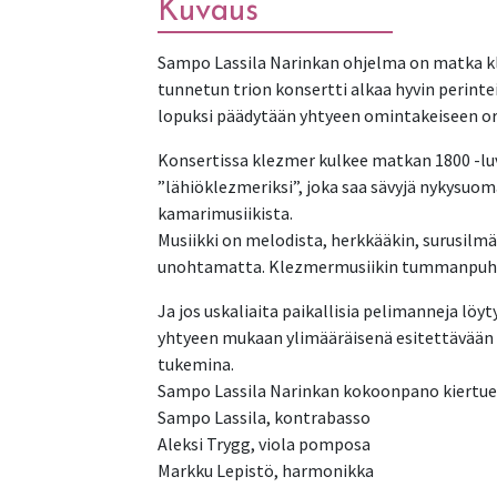
Kuvaus
Sampo Lassila Narinkan ohjelma on matka kl
tunnetun trion konsertti alkaa hyvin perintei
lopuksi päädytään yhtyeen omintakeiseen or
Konsertissa klezmer kulkee matkan 1800 -luvu
”lähiöklezmeriksi”, joka saa sävyjä nykysuom
kamarimusiikista.
Musiikki on melodista, herkkääkin, surusilmä
unohtamatta. Klezmermusiikin tummanpuhuva ke
Ja jos uskaliaita paikallisia pelimanneja löy
yhtyeen mukaan ylimääräisenä esitettävään 
tukemina.
Sampo Lassila Narinkan kokoonpano kiertuee
Sampo Lassila, kontrabasso
Aleksi Trygg, viola pomposa
Markku Lepistö, harmonikka