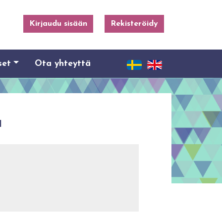
Kirjaudu sisään
Rekisteröidy
set
Ota yhteyttä
a