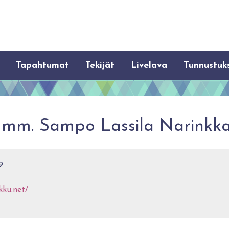
Tapahtumat
Tekijät
Livelava
Tunnustuk
: mm. Sampo Lassila Narinkk
9
kku.net/