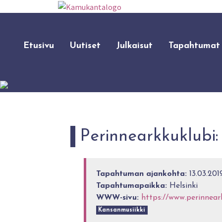
Etusivu
Uutiset
Julkaisut
Tapahtumat
Perinnearkkuklubi:
Tapahtuman ajankohta:
13.03.201
Tapahtumapaikka:
Helsinki
WWW-sivu:
https://www.perinnear
Kansanmusiikki