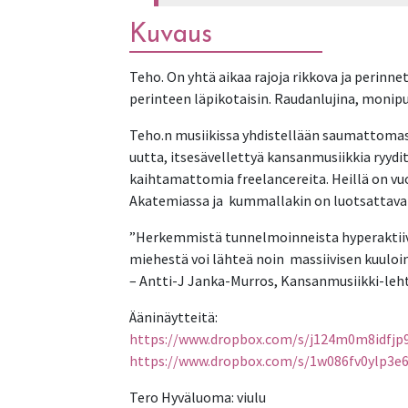
Kuvaus
Teho. On yhtä aikaa rajoja rikkova ja perinn
perinteen läpikotaisin. Raudanlujina, monipu
Teho.n musiikissa yhdistellään saumattomasti
uutta, itsesävellettyä kansanmusiikkia ryyd
kaihtamattomia freelancereita. Heillä on v
Akatemiassa ja kummallakin on luotsattav
”Herkemmistä tunnelmoinneista hyperaktiivis
miehestä voi lähteä noin massiivisen kuuloi
– Antti-J Janka-Murros, Kansanmusiikki-leht
Ääninäytteitä:
https://www.dropbox.com/s/j124m0m8idf
https://www.dropbox.com/s/1w086fv0ylp3
Tero Hyväluoma: viulu