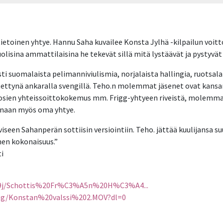
etietoinen yhtye. Hannu Saha kuvailee Konsta Jylhä -kilpailun voi
olisina ammattilaisina he tekevät sillä mitä lystäävät ja pystyvät
 suomalaista pelimanniviulismia, norjalaista hallingia, ruotsala
itettynä ankaralla svengillä. Teho.n molemmat jäsenet ovat kansa
uosien yhteissoittokokemus mm. Frigg-yhtyeen riveistä, molemmat
anaan myös oma yhtye.
een Sahanperän sottiisin versiointiin. Teho. jättää kuulijansa 
nen kokonaisuus.”
i
jp9j/Schottis%20Fr%C3%A5n%20H%C3%A4...
e6g/Konstan%20valssi%202.MOV?dl=0