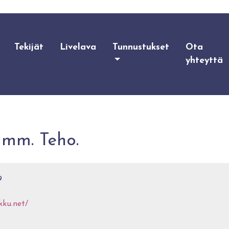
Tekijät
Livelava
Tunnustukset
Ota
yhteyttä
 mm. Teho.
9
kku.net/