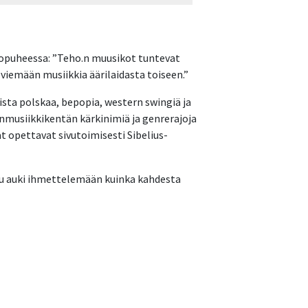
ttopuheessa: ”Teho.n muusikot tuntevat
 viemään musiikkia äärilaidasta toiseen.”
ista polskaa, bepopia, western swingiä ja
nmusiikkikentän kärkinimiä ja genrerajoja
 opettavat sivutoimisesti Sibelius-
suu auki ihmettelemään kuinka kahdesta