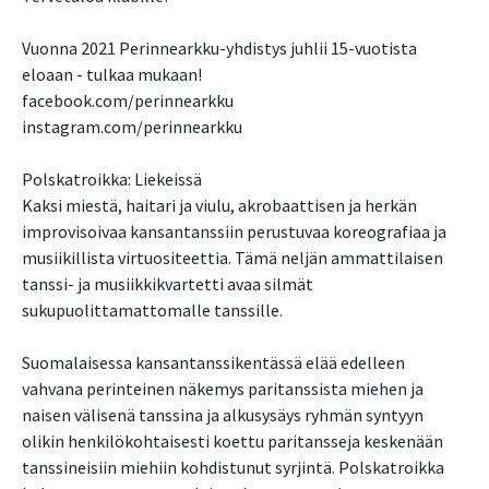
Vuonna 2021 Perinnearkku-yhdistys juhlii 15-vuotista
eloaan - tulkaa mukaan!
facebook.com/perinnearkku
instagram.com/perinnearkku
Polskatroikka: Liekeissä
Kaksi miestä, haitari ja viulu, akrobaattisen ja herkän
improvisoivaa kansantanssiin perustuvaa koreografiaa ja
musiikillista virtuositeettia. Tämä neljän ammattilaisen
tanssi- ja musiikkikvartetti avaa silmät
sukupuolittamattomalle tanssille.
Suomalaisessa kansantanssikentässä elää edelleen
vahvana perinteinen näkemys paritanssista miehen ja
naisen välisenä tanssina ja alkusysäys ryhmän syntyyn
olikin henkilökohtaisesti koettu paritansseja keskenään
tanssineisiin miehiin kohdistunut syrjintä. Polskatroikka