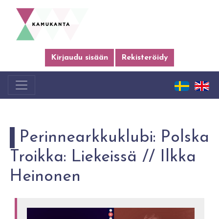
Kirjaudu sisään
Rekisteröidy
Perinnearkkuklubi: Polska
Troikka: Liekeissä // Ilkka
Heinonen