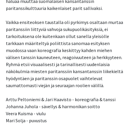
haluaa muuttaa suomalaisen kansantanssin
paritanssikulttuuria kaikenlaiset parit sallivaksi.
Vaikka ensiteoksen taustalla oli pyrkimys osaltaan murtaa
paritanssiin liittyviä vahvoja sukupuolikäsityksiä, ei
tarkoituksena ole kuitenkaan ollut sanella yleisölle
tarkkaan määriteltyä poliittista sanomaa esityksen
muodossa vaan koreografia keskittyy kahden miehen
välisen tanssin kauneuteen, reagoivuuteen ja herkkyyteen.
Ryhmä etsii visuaalisesti ja tarinallisesti uudenlaisia
näkökulmia miesten paritanssiin kansantanssin liikekieltä
hyödyntäen ja paritanssin osapuolet vaihtelevat
saumattomasti viejän ja seuraajan roolien välillä.
Arttu Peltoniemi & Jari Haavisto - koreografia & tanssi
Johanna Juhola - sävellys & harmonikan soitto
Veera Kuisma - viulu
Mari Solja - puvustus