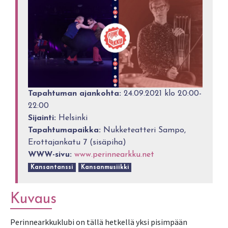
Tapahtuman ajankohta:
24.09.2021 klo 20:00-
22:00
Sijainti:
Helsinki
Tapahtumapaikka:
Nukketeatteri Sampo,
Erottajankatu 7 (sisäpiha)
WWW-sivu:
www.perinnearkku.net
Kansantanssi
Kansanmusiikki
Kuvaus
Perinnearkkuklubi on tällä hetkellä yksi pisimpään