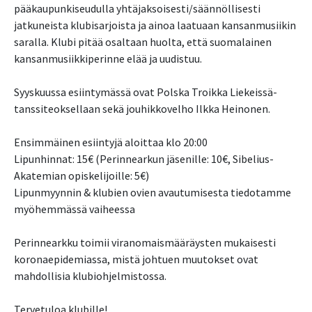
pääkaupunkiseudulla yhtäjaksoisesti/säännöllisesti
jatkuneista klubisarjoista ja ainoa laatuaan kansanmusiikin
saralla. Klubi pitää osaltaan huolta, että suomalainen
kansanmusiikkiperinne elää ja uudistuu.
Syyskuussa esiintymässä ovat Polska Troikka Liekeissä-
tanssiteoksellaan sekä jouhikkovelho Ilkka Heinonen.
Ensimmäinen esiintyjä aloittaa klo 20:00
Lipunhinnat: 15€ (Perinnearkun jäsenille: 10€, Sibelius-
Akatemian opiskelijoille: 5€)
Lipunmyynnin & klubien ovien avautumisesta tiedotamme
myöhemmässä vaiheessa
Perinnearkku toimii viranomaismääräysten mukaisesti
koronaepidemiassa, mistä johtuen muutokset ovat
mahdollisia klubiohjelmistossa.
Tervetuloa klubille!