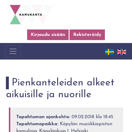
Kirjaudu sisään
Rekisteröidy
Pienkanteleiden alkeet
aikuisille ja nuorille
Tapahtuman ajankohta:
09.02.2018 klo 18:45
Tapahtumapaikka:
Käpylän musiikkiopiston
kamulinja, Käpylänkuja 1, Helsinki