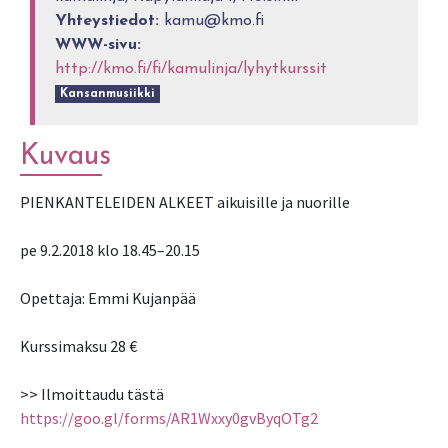
Yhteystiedot:
kamu@kmo.fi
WWW-sivu:
http://kmo.fi/fi/kamulinja/lyhytkurssit
Kansanmusiikki
Kuvaus
PIENKANTELEIDEN ALKEET aikuisille ja nuorille
pe 9.2.2018 klo 18.45–20.15
Opettaja: Emmi Kujanpää
Kurssimaksu 28 €
>> Ilmoittaudu tästä
https://goo.gl/forms/AR1Wxxy0gvByqOTg2