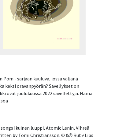
m Pom - sarjaan kuuluva, jossa väljänä
uka keksi oravanpyörän? Sävellykset on
akki ovat joulukuussa 2022 sävellettyjä. Nämä
tsoa
 songs Ikuinen luuppi, Atomic Lenin, VIhreä
written by Tomi Christiansson. © &℗ Ruby Lips