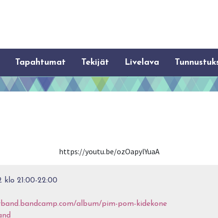
Tapahtumat
Tekijät
Livelava
Tunnustuk
https://youtu.be/ozOapylYuaA
2 klo 21:00-22:00
erband.bandcamp.com/album/pim-pom-kidekone
and