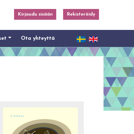
Kirjaudu sisään
Rekisteröidy
set
Ota yhteyttä