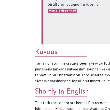
Sisältö on suunnattu lapsille
Muu elävä perintö
Kuvaus
Tämä noin tunnin kestävä teema levy tai folk
punaisena lankana kulkee ihmiskunnan keksinn
tehnyt Tomi Christiansson. Teos sisältää moni
eivät ole varsinaisesti lapsille suunnattuja, 
Shortly in English
This folk-rock opera or theme LP is recorded
hämähäkki, Kaikki kauniit sanat, Avaruus, Or