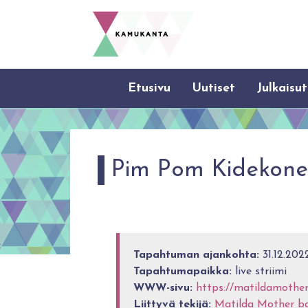
Etusivu
Uutiset
Julkaisut
Pim Pom Kidekone
Tapahtuman ajankohta:
31.12.202
Tapahtumapaikka:
live striimi
WWW-sivu:
https://matildamoth
Liittyvä tekijä:
Matilda Mother b