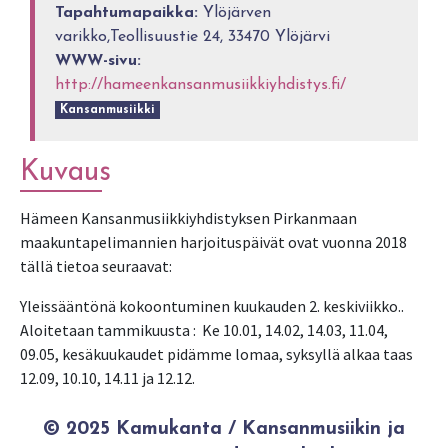
Tapahtumapaikka:
Ylöjärven
varikko,Teollisuustie 24, 33470 Ylöjärvi
WWW-sivu:
http://hameenkansanmusiikkiyhdistys.fi/
Kansanmusiikki
Kuvaus
Hämeen Kansanmusiikkiyhdistyksen Pirkanmaan
maakuntapelimannien harjoituspäivät ovat vuonna 2018
tällä tietoa seuraavat:
Yleissääntönä kokoontuminen kuukauden 2. keskiviikko..
Aloitetaan tammikuusta : Ke 10.01, 14.02, 14.03, 11.04,
09.05, kesäkuukaudet pidämme lomaa, syksyllä alkaa taas
12.09, 10.10, 14.11 ja 12.12.
© 2025 Kamukanta / Kansanmusiikin ja