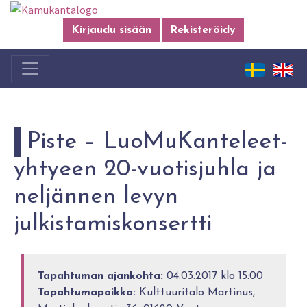
Kirjaudu sisään
Rekisteröidy
Piste – LuoMuKanteleet-
yhtyeen 20-vuotisjuhla ja
neljännen levyn
julkistamiskonsertti
Tapahtuman ajankohta:
04.03.2017 klo 15:00
Tapahtumapaikka:
Kulttuuritalo Martinus,