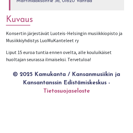
Martinlaaksontie 36, 01620 Vantaa
Kuvaus
Konsertin järjestävät Luoteis-Helsingin musiikkiopisto ja
Musiikkiyhdistys LuoMuKanteleet ry
Liput 15 euroa tuntia ennen ovelta, alle kouluikäiset
huoltajan seurassa ilmaiseksi. Tervetuloa!
© 2025 Kamukanta / Kansanmusiikin ja
Kansantanssin Edistämiskeskus -
Tietosuojaseloste