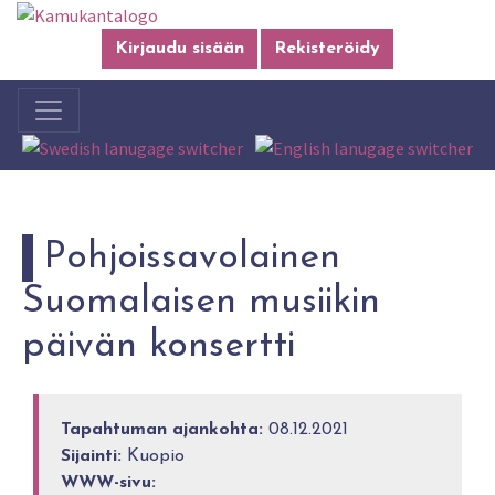
Kirjaudu sisään
Rekisteröidy
Pohjoissavolainen
Suomalaisen musiikin
päivän konsertti
Tapahtuman ajankohta:
08.12.2021
Sijainti:
Kuopio
WWW-sivu: