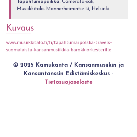
Tapahtumapaikka:
Camerata-sali,
Musiikkitalo, Mannerheimintie 13, Helsinki
Kuvaus
www.musiikkitalo.fi/fi/tapahtuma/polska-travels-
suomalaista-kansanmusiikkia-barokkiorkesterille
© 2025 Kamukanta / Kansanmusiikin ja
Kansantanssin Edistämiskeskus -
Tietosuojaseloste