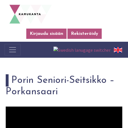
Kirjaudu sisään
Rekisteröidy
Porin Seniori-Seitsikko –
Porkansaari