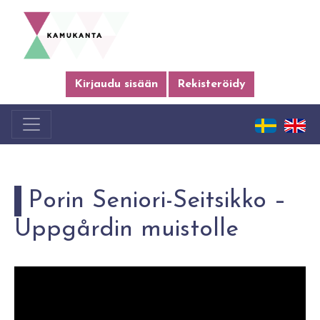
Kirjaudu sisään
Rekisteröidy
Porin Seniori-Seitsikko –
Uppgårdin muistolle