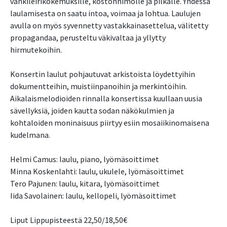
vankileirikokemuksille, kostonhimolle ja pilkalle. Yhdessä
laulamisesta on saatu intoa, voimaa ja lohtua. Laulujen
avulla on myös syvennetty vastakkainasettelua, välitetty
propagandaa, perusteltu väkivaltaa ja yllytty
hirmutekoihin.
Konsertin laulut pohjautuvat arkistoista löydettyihin
dokumentteihin, muistiinpanoihin ja merkintöihin.
Aikalaismelodioiden rinnalla konsertissa kuullaan uusia
sävellyksiä, joiden kautta sodan näkökulmien ja
kohtaloiden moninaisuus piirtyy esiin mosaiikinomaisena
kudelmana.
Helmi Camus: laulu, piano, lyömäsoittimet
Minna Koskenlahti: laulu, ukulele, lyömäsoittimet
Tero Pajunen: laulu, kitara, lyömäsoittimet
Iida Savolainen: laulu, kellopeli, lyömäsoittimet
Liput Lippupisteestä 22,50/18,50€