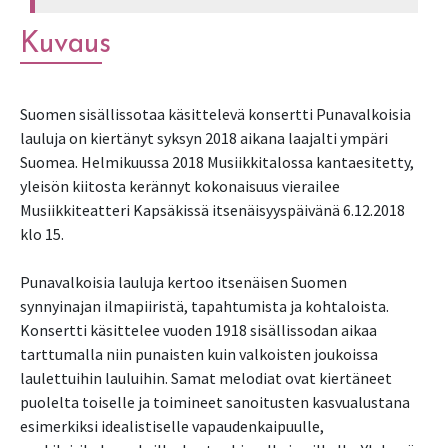
Kuvaus
Suomen sisällissotaa käsittelevä konsertti Punavalkoisia
lauluja on kiertänyt syksyn 2018 aikana laajalti ympäri
Suomea. Helmikuussa 2018 Musiikkitalossa kantaesitetty,
yleisön kiitosta kerännyt kokonaisuus vierailee
Musiikkiteatteri Kapsäkissä itsenäisyyspäivänä 6.12.2018
klo 15.
Punavalkoisia lauluja kertoo itsenäisen Suomen
synnyinajan ilmapiiristä, tapahtumista ja kohtaloista.
Konsertti käsittelee vuoden 1918 sisällissodan aikaa
tarttumalla niin punaisten kuin valkoisten joukoissa
laulettuihin lauluihin. Samat melodiat ovat kiertäneet
puolelta toiselle ja toimineet sanoitusten kasvualustana
esimerkiksi idealistiselle vapaudenkaipuulle,