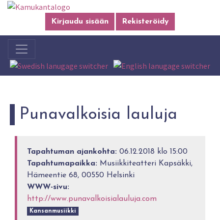
Kirjaudu sisään
Rekisteröidy
Punavalkoisia lauluja
Tapahtuman ajankohta:
06.12.2018 klo 15:00
Tapahtumapaikka:
Musiikkiteatteri Kapsäkki,
Hämeentie 68, 00550 Helsinki
WWW-sivu:
http://www.punavalkoisialauluja.com
Kansanmusiikki