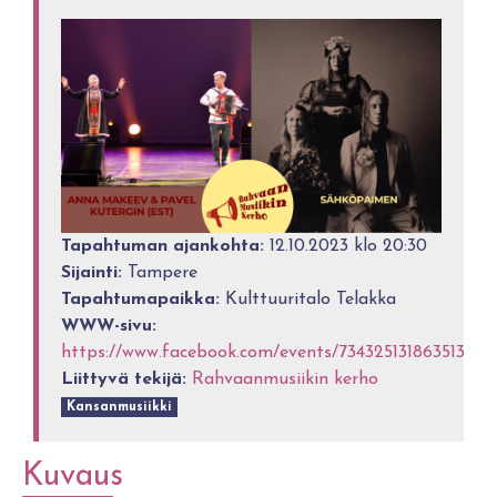
Tapahtuman ajankohta:
12.10.2023 klo 20:30
Sijainti:
Tampere
Tapahtumapaikka:
Kulttuuritalo Telakka
WWW-sivu:
https://www.facebook.com/events/734325131863513
Liittyvä tekijä:
Rahvaanmusiikin kerho
Kansanmusiikki
Kuvaus