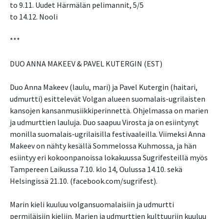
to 9.11. Uudet Härmälän pelimannit, 5/5
to 14.12. Nooli
***
DUO ANNA MAKEEV & PAVEL KUTERGIN (EST)
Duo Anna Makeev (laulu, mari) ja Pavel Kutergin (haitari,
udmurtti) esittelevät Volgan alueen suomalais-ugrilaisten
kansojen kansanmusiikkiperinnettä. Ohjelmassa on marien
ja udmurttien lauluja. Duo saapuu Virosta ja on esiintynyt
monilla suomalais-ugrilaisilla festivaaleilla. Viimeksi Anna
Makeev on nähty kesällä Sommelossa Kuhmossa, ja hän
esiintyy eri kokoonpanoissa lokakuussa Sugrifesteillä myös
Tampereen Laikussa 7.10. klo 14, Oulussa 14.10. sekä
Helsingissä 21.10. (facebook.com/sugrifest).
Marin kieli kuuluu volgansuomalaisiin ja udmurtti
permiläisiin kieliin. Marien ja udmurttien kulttuuriin kuuluu