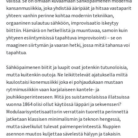
välissä. Se on omiaan kuvaamaan Sähköpaimenen modernia
kansanmusiikkia, joka yhdistää ääripäät ja hitsaa vastaparit
yhteen: vanhin perinne kohtaa modernin tekniikan,
orgaaninen sulautuu sähköön, improvisaatio iskeytyy
biittiin. Hämärä on hetkellistä ja muuntuvaa, samoin kuin
yhtyeen esiintymisissä tapahtuva improvisointi – se on
maaginen siirtymän ja vaaran hetki, jossa mitä tahansa voi
tapahtua.
Sähköpaimenen biitit ja luupit ovat jotenkin tutunoloisia,
mutta kuitenkin outoja. Ne leikittelevät ajatuksella miltä
kuulostaisi konemusiikki joka ei pohjaudukaan mustaan
rytmimusiikkin vaan karjalaiseen kantele- ja
jouhikkoperinteeseen. Mitä jos suistamolaisissa illatsuissa
vuonna 1864 olisi ollut käytössä läppäri ja sekvensseri?
Modulaarisyntetisaattorin verrattain tuoretta perinnettä
jatketaan klassisen minimalismin ja teknon hengessä,
mutta sävelkulut tulevat paimenperinteestä. Nuppien
asennon muutos kuljettaa sävelestä hälyyn ja takaisin.