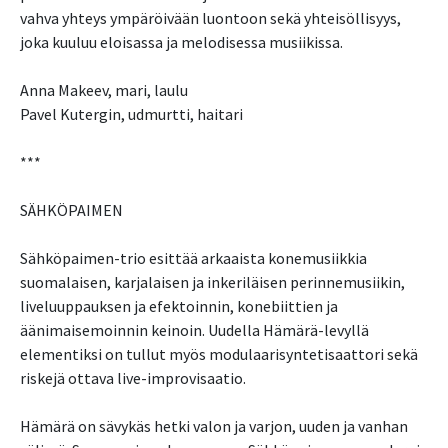
vahva yhteys ympäröivään luontoon sekä yhteisöllisyys,
joka kuuluu eloisassa ja melodisessa musiikissa.
Anna Makeev, mari, laulu
Pavel Kutergin, udmurtti, haitari
***
SÄHKÖPAIMEN
Sähköpaimen-trio esittää arkaaista konemusiikkia
suomalaisen, karjalaisen ja inkeriläisen perinnemusiikin,
liveluuppauksen ja efektoinnin, konebiittien ja
äänimaisemoinnin keinoin. Uudella Hämärä-levyllä
elementiksi on tullut myös modulaarisyntetisaattori sekä
riskejä ottava live-improvisaatio.
Hämärä on sävykäs hetki valon ja varjon, uuden ja vanhan