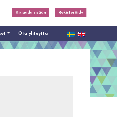
Kirjaudu sisään
Rekisteröidy
set
Ota yhteyttä