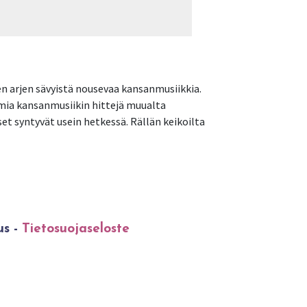
en arjen sävyistä nousevaa kansanmusiikkia.
ia kansanmusiikin hittejä muualta
t syntyvät usein hetkessä. Rällän keikoilta
us -
Tietosuojaseloste