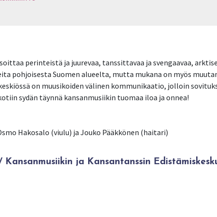
ittaa perinteistä ja juurevaa, tanssittavaa ja svengaavaa, arktis
eita pohjoisesta Suomen alueelta, mutta mukana on myös muutam
eskiössä on muusikoiden välinen kommunikaatio, jolloin sovitukse
t kotiin sydän täynnä kansanmusiikin tuomaa iloa ja onnea!
Kansanmusiikin ja Kansantanssin Edistämiskesk