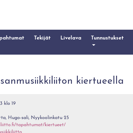
pahtumat
Tekijät
Livelava
Tunnustukset
nmusiikkiliiton kiertueella
3 klo 19
a, Hugo-sali, Nyykoolinkatu 25
liitto.fi/tapahtumat/kiertueet/
ikkiliitto