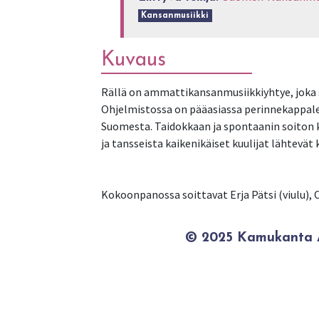
Kansanmusiikki
Kuvaus
Rällä on ammattikansanmusiikkiyhtye, joka so
Ohjelmistossa on pääasiassa perinnekappal
Suomesta. Taidokkaan ja spontaanin soiton k
ja tansseista kaikenikäiset kuulijat lähtevä
© 2025 Kamukanta / 