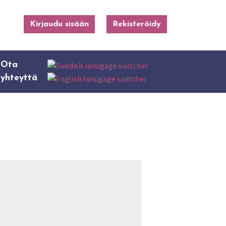
Kirjaudu sisään
Rekisteröidy
Ota
yhteyttä