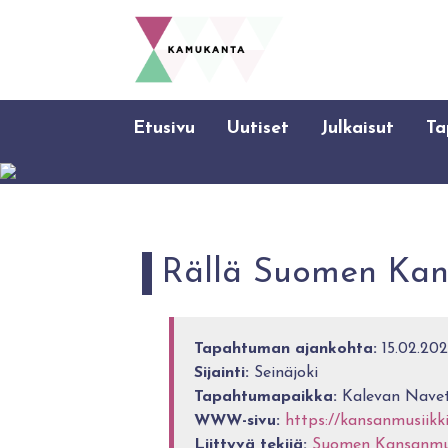
Etusivu
Uutiset
Julkaisut
Ta
Rällä Suomen Kansa
Tapahtuman ajankohta:
15.02.202
Sijainti:
Seinäjoki
Tapahtumapaikka:
Kalevan Navett
WWW-sivu:
https://kansanmusiikki
Liittyvä tekijä:
Suomen Kansanmusi