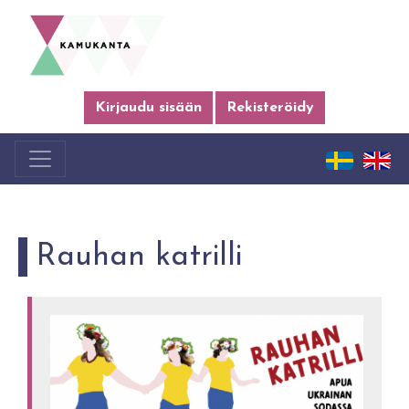
Kirjaudu sisään
Rekisteröidy
Rauhan katrilli