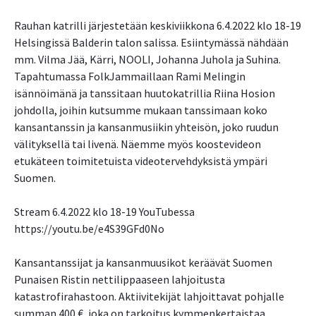
Rauhan katrilli järjestetään keskiviikkona 6.4.2022 klo 18-19
Helsingissä Balderin talon salissa. Esiintymässä nähdään
mm. Vilma Jää, Kärri, NOOLI, Johanna Juhola ja Suhina.
Tapahtumassa FolkJammaillaan Rami Melingin
isännöimänä ja tanssitaan huutokatrillia Riina Hosion
johdolla, joihin kutsumme mukaan tanssimaan koko
kansantanssin ja kansanmusiikin yhteisön, joko ruudun
välityksellä tai livenä. Näemme myös koostevideon
etukäteen toimitetuista videotervehdyksistä ympäri
Suomen.
Stream 6.4.2022 klo 18-19 YouTubessa
https://youtu.be/e4S39GFd0No
Kansantanssijat ja kansanmuusikot keräävät Suomen
Punaisen Ristin nettilippaaseen lahjoitusta
katastrofirahastoon. Aktiivitekijät lahjoittavat pohjalle
summan 400 €, joka on tarkoitus kymmenkertaistaa