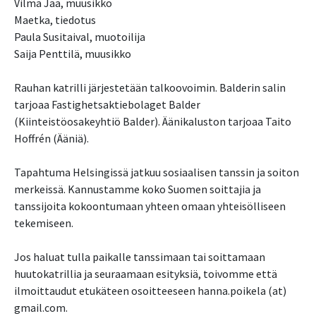
Vilma Jää, muusikko
Maetka, tiedotus
Paula Susitaival, muotoilija
Saija Penttilä, muusikko
Rauhan katrilli järjestetään talkoovoimin. Balderin salin
tarjoaa Fastighetsaktiebolaget Balder
(Kiinteistöosakeyhtiö Balder). Äänikaluston tarjoaa Taito
Hoffrén (Ääniä).
Tapahtuma Helsingissä jatkuu sosiaalisen tanssin ja soiton
merkeissä. Kannustamme koko Suomen soittajia ja
tanssijoita kokoontumaan yhteen omaan yhteisölliseen
tekemiseen.
Jos haluat tulla paikalle tanssimaan tai soittamaan
huutokatrillia ja seuraamaan esityksiä, toivomme että
ilmoittaudut etukäteen osoitteeseen hanna.poikela (at)
gmail.com.