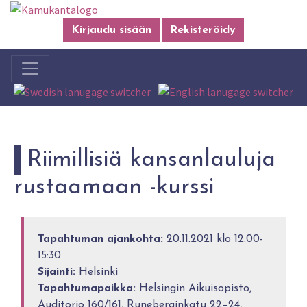
Kirjaudu sisään
Rekisteröidy
Riimillisiä kansanlauluja
rustaamaan -kurssi
Tapahtuman ajankohta:
20.11.2021 klo 12:00-
15:30
Sijainti:
Helsinki
Tapahtumapaikka:
Helsingin Aikuisopisto,
Auditorio 160/161, Runeberginkatu 22–24,