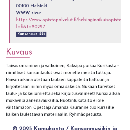
00100 Helsinki
WWW-sivu:
https://www.opistopalvelut.fi/helsinginaikuisopisto/co
l=fi&t=20227
Kansanmusiikki
Kuvaus
Taivas on sininen ja valkoinen, Kaksipa poikaa Kurikasta -
riimilliset kansanlaulut ovat monelle meistä tuttuja.
Päivän aikana otetaan laulaen kappaleita haltuun ja
kirjoitetaan niihin myös omia säkeitä. Mukaan tarvitset
laulu- ja kokeilumieltä sekä kirjoitusvälineet! Kurssi alkaa
mukavilla äänenavauksilla. Nuotinlukutaito ei ole
välttämätön. Opettaja Amanda Kauranne tuo kurssille
kaiken laulettavan materiaalin. Ryhmäopetusta.
© 2025 Kamukanta / Kansanmusiikin ja