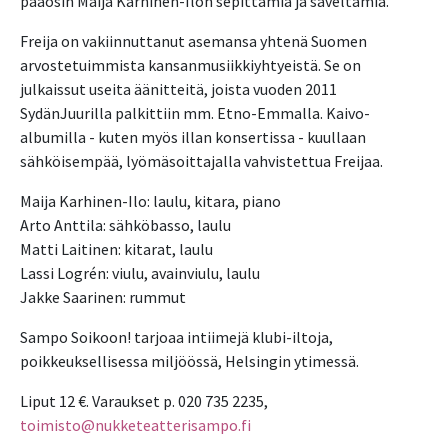
pääosin Maija Karhinen-Ilon sepittämiä ja säveltämiä.
Freija on vakiinnuttanut asemansa yhtenä Suomen
arvostetuimmista kansanmusiikkiyhtyeistä. Se on
julkaissut useita äänitteitä, joista vuoden 2011
SydänJuurilla palkittiin mm. Etno-Emmalla. Kaivo-
albumilla - kuten myös illan konsertissa - kuullaan
sähköisempää, lyömäsoittajalla vahvistettua Freijaa.
Maija Karhinen-Ilo: laulu, kitara, piano
Arto Anttila: sähköbasso, laulu
Matti Laitinen: kitarat, laulu
Lassi Logrén: viulu, avainviulu, laulu
Jakke Saarinen: rummut
Sampo Soikoon! tarjoaa intiimejä klubi-iltoja,
poikkeuksellisessa miljöössä, Helsingin ytimessä.
Liput 12 €. Varaukset p. 020 735 2235,
toimisto@nukketeatterisampo.fi