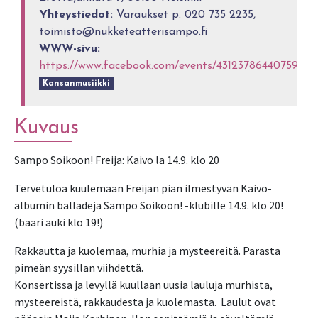
Yhteystiedot:
Varaukset p. 020 735 2235,
toimisto@nukketeatterisampo.fi
WWW-sivu:
https://www.facebook.com/events/431237864407594/
Kansanmusiikki
Kuvaus
Tervetuloa kuulemaan Freijan pian ilmestyvän Kaivo-
albumin balladeja Sampo Soikoon! -klubille 14.9. klo 20!
Rakkautta ja kuolemaa, murhia ja mysteereitä. Parasta
pimeän syysillan viihdettä.
Konsertissa ja levyllä kuullaan uusia lauluja murhista,
mysteereistä, rakkaudesta ja kuolemasta. Laulut ovat