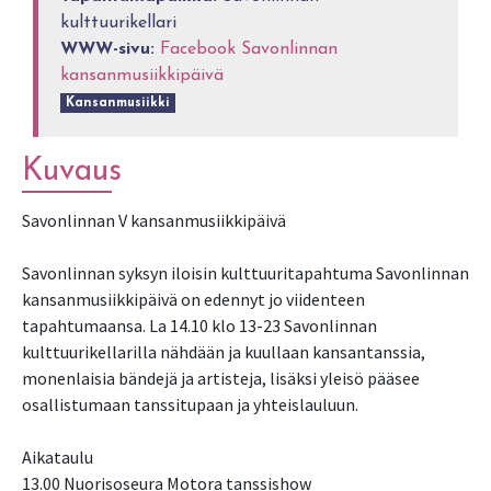
kulttuurikellari
WWW-sivu:
Facebook Savonlinnan
kansanmusiikkipäivä
Kansanmusiikki
Kuvaus
Savonlinnan V kansanmusiikkipäivä
Savonlinnan syksyn iloisin kulttuuritapahtuma Savonlinnan
kansanmusiikkipäivä on edennyt jo viidenteen
tapahtumaansa. La 14.10 klo 13-23 Savonlinnan
kulttuurikellarilla nähdään ja kuullaan kansantanssia,
monenlaisia bändejä ja artisteja, lisäksi yleisö pääsee
osallistumaan tanssitupaan ja yhteislauluun.
Aikataulu
13.00 Nuorisoseura Motora tanssishow