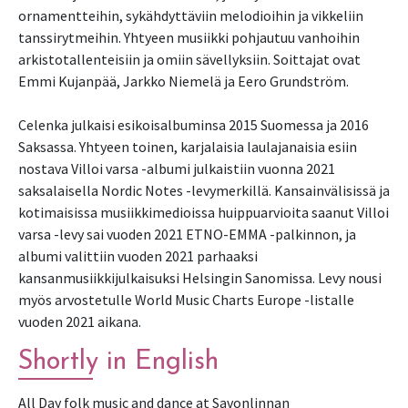
ornamentteihin, sykähdyttäviin melodioihin ja vikkeliin
tanssirytmeihin. Yhtyeen musiikki pohjautuu vanhoihin
arkistotallenteisiin ja omiin sävellyksiin. Soittajat ovat
Emmi Kujanpää, Jarkko Niemelä ja Eero Grundström.
Celenka julkaisi esikoisalbuminsa 2015 Suomessa ja 2016
Saksassa. Yhtyeen toinen, karjalaisia laulajanaisia esiin
nostava Villoi varsa -albumi julkaistiin vuonna 2021
saksalaisella Nordic Notes -levymerkillä. Kansainvälisissä ja
kotimaisissa musiikkimedioissa huippuarvioita saanut Villoi
varsa -levy sai vuoden 2021 ETNO-EMMA -palkinnon, ja
albumi valittiin vuoden 2021 parhaaksi
kansanmusiikkijulkaisuksi Helsingin Sanomissa. Levy nousi
myös arvostetulle World Music Charts Europe -listalle
vuoden 2021 aikana.
Shortly in English
All Day folk music and dance at Savonlinnan