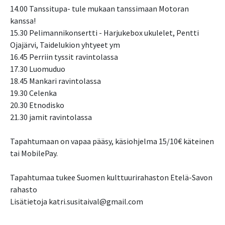
14.00 Tanssitupa- tule mukaan tanssimaan Motoran
kanssa!
15.30 Pelimannikonsertti - Harjukebox ukulelet, Pentti
Ojajärvi, Taidelukion yhtyeet ym
16.45 Perriin tyssit ravintolassa
17.30 Luomuduo
18.45 Mankari ravintolassa
19.30 Celenka
20.30 Etnodisko
21.30 jamit ravintolassa
Tapahtumaan on vapaa pääsy, käsiohjelma 15/10€ käteinen
tai MobilePay.
Tapahtumaa tukee Suomen kulttuurirahaston Etelä-Savon
rahasto
Lisätietoja katri.susitaival@gmail.com