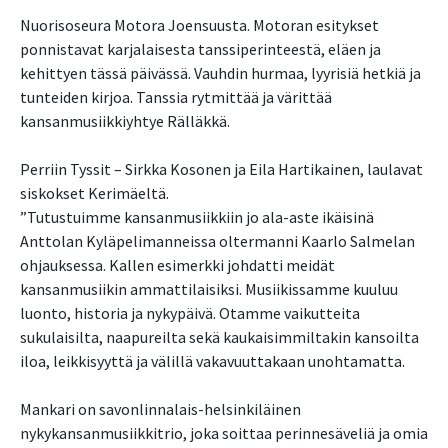
Nuorisoseura Motora Joensuusta. Motoran esitykset
ponnistavat karjalaisesta tanssiperinteestä, eläen ja
kehittyen tässä päivässä. Vauhdin hurmaa, lyyrisiä hetkiä ja
tunteiden kirjoa. Tanssia rytmittää ja värittää
kansanmusiikkiyhtye Rälläkkä.
Perriin Tyssit – Sirkka Kosonen ja Eila Hartikainen, laulavat
siskokset Kerimäeltä.
”Tutustuimme kansanmusiikkiin jo ala-aste ikäisinä
Anttolan Kyläpelimanneissa oltermanni Kaarlo Salmelan
ohjauksessa. Kallen esimerkki johdatti meidät
kansanmusiikin ammattilaisiksi. Musiikissamme kuuluu
luonto, historia ja nykypäivä. Otamme vaikutteita
sukulaisilta, naapureilta sekä kaukaisimmiltakin kansoilta
iloa, leikkisyyttä ja välillä vakavuuttakaan unohtamatta.
Mankari on savonlinnalais-helsinkiläinen
nykykansanmusiikkitrio, joka soittaa perinnesäveliä ja omia