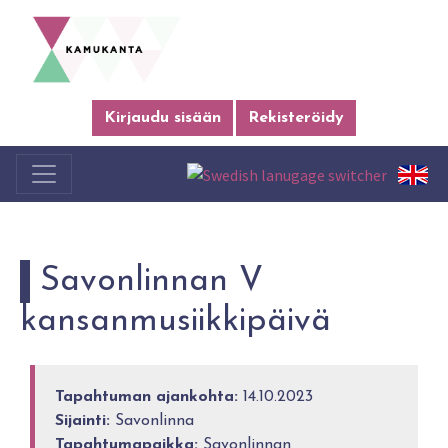
Kirjaudu sisään
Rekisteröidy
Savonlinnan V
kansanmusiikkipäivä
Tapahtuman ajankohta:
14.10.2023
Sijainti:
Savonlinna
Tapahtumapaikka:
Savonlinnan