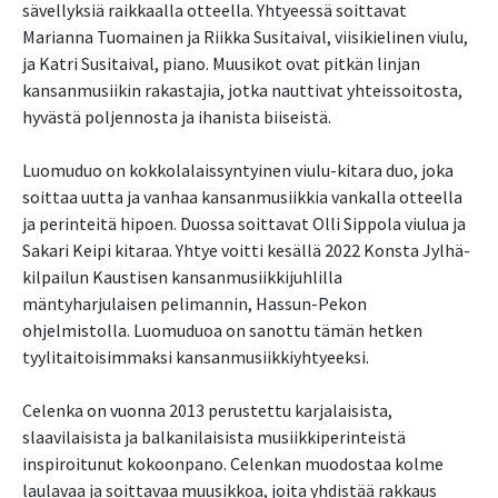
sävellyksiä raikkaalla otteella. Yhtyeessä soittavat
Marianna Tuomainen ja Riikka Susitaival, viisikielinen viulu,
ja Katri Susitaival, piano. Muusikot ovat pitkän linjan
kansanmusiikin rakastajia, jotka nauttivat yhteissoitosta,
hyvästä poljennosta ja ihanista biiseistä.
Luomuduo on kokkolalaissyntyinen viulu-kitara duo, joka
soittaa uutta ja vanhaa kansanmusiikkia vankalla otteella
ja perinteitä hipoen. Duossa soittavat Olli Sippola viulua ja
Sakari Keipi kitaraa. Yhtye voitti kesällä 2022 Konsta Jylhä-
kilpailun Kaustisen kansanmusiikkijuhlilla
mäntyharjulaisen pelimannin, Hassun-Pekon
ohjelmistolla. Luomuduoa on sanottu tämän hetken
tyylitaitoisimmaksi kansanmusiikkiyhtyeeksi.
Celenka on vuonna 2013 perustettu karjalaisista,
slaavilaisista ja balkanilaisista musiikkiperinteistä
inspiroitunut kokoonpano. Celenkan muodostaa kolme
laulavaa ja soittavaa muusikkoa, joita yhdistää rakkaus