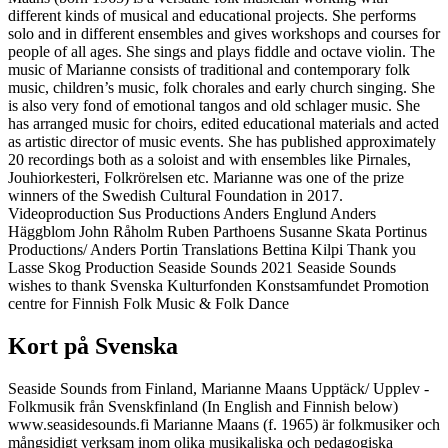
different kinds of musical and educational projects. She performs
solo and in different ensembles and gives workshops and courses for
people of all ages. She sings and plays fiddle and octave violin. The
music of Marianne consists of traditional and contemporary folk
music, children’s music, folk chorales and early church singing. She
is also very fond of emotional tangos and old schlager music. She
has arranged music for choirs, edited educational materials and acted
as artistic director of music events. She has published approximately
20 recordings both as a soloist and with ensembles like Pirnales,
Jouhiorkesteri, Folkrörelsen etc. Marianne was one of the prize
winners of the Swedish Cultural Foundation in 2017.
Videoproduction Sus Productions Anders Englund Anders
Häggblom John Råholm Ruben Parthoens Susanne Skata Portinus
Productions/ Anders Portin Translations Bettina Kilpi Thank you
Lasse Skog Production Seaside Sounds 2021 Seaside Sounds
wishes to thank Svenska Kulturfonden Konstsamfundet Promotion
centre for Finnish Folk Music & Folk Dance
Kort på Svenska
Seaside Sounds from Finland, Marianne Maans Upptäck/ Upplev -
Folkmusik från Svenskfinland (In English and Finnish below)
www.seasidesounds.fi Marianne Maans (f. 1965) är folkmusiker och
mångsidigt verksam inom olika musikaliska och pedagogiska