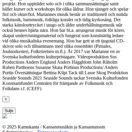
projekt. Hon uppträder solo och i olika sammansättningar samt
håller kurser och workshops för olika åldrar. Hon sjunger och spelar
fiol och oktavfiol. Mariannes musik består av traditionell och nutida
folkmusik, barnmusik, folkliga koraler och tidig kyrkosång. Det
starka känslouttrycket i tango och äldre underhållningsmusik står
också hennes hjärta nära. Hon har bl.a. arrangerat musik för körer,
skapat undervisningsmaterial och fungerat som konstnärlig ledare
vid olika musikaliska evenemang. Hon har gett ut ett tjugotal CD-
skivor solo och tillsammans med olika ensembler (Pirnales,
Jouhiorkesteri, Folkrörelsen m.fl.). År 2017 var Marianne en av
Svenska kulturfondens kulturpristagare. Videoproduktion Sus
Productions Anders Englund Anders Häggblom John Råholm
Ruben Parthoens Susanne Skata Portinus Productions/ Anders
Portin Översättningar Bettina Kilpi Tack till Lasse Skog Produktion
Seaside Sounds 2021 Seaside Sounds tackar Svenska Kulturfonden
Konstsamfundet Centralen för främjande av Folkmusik och
Folkdans r.f. (CEFF)
×
Sulje
© 2025 Kamukanta / Kansanmusiikin ja Kansantanssin