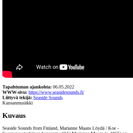
Tapahtuman ajankohta:
06.05.2022
WWW-sivu:
https://www.seasidesounds.fi/
Liittyvä tekijä:
Seaside Sounds
Kansanmusiikki
Kuvaus
Seaside Sounds from Finland, Marianne Maans Löydä / Koe -