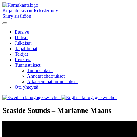
Kirjaudu sisään
Rekisteröidy
Siirry sisältöön
Etusivu
Uutiset
Julkaisut
Tapahtumat
Tekijät
Livelava
Tunnustukset
Tunnustukset
Annetut ehdotukset
Aikaisemmat tunnustukset
Ota yhteyttä
Seaside Sounds – Marianne Maans