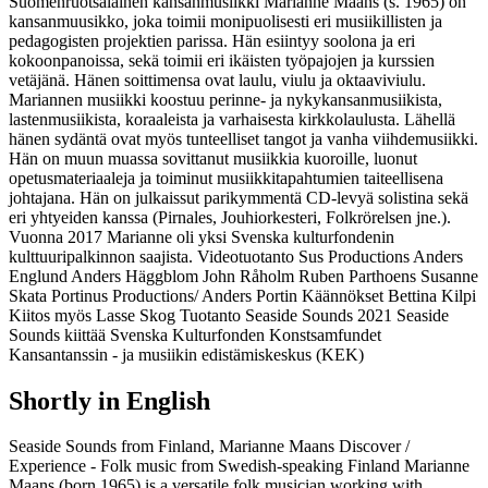
Suomenruotsalainen kansanmusiikki Marianne Maans (s. 1965) on
kansanmuusikko, joka toimii monipuolisesti eri musiikillisten ja
pedagogisten projektien parissa. Hän esiintyy soolona ja eri
kokoonpanoissa, sekä toimii eri ikäisten työpajojen ja kurssien
vetäjänä. Hänen soittimensa ovat laulu, viulu ja oktaaviviulu.
Mariannen musiikki koostuu perinne- ja nykykansanmusiikista,
lastenmusiikista, koraaleista ja varhaisesta kirkkolaulusta. Lähellä
hänen sydäntä ovat myös tunteelliset tangot ja vanha viihdemusiikki.
Hän on muun muassa sovittanut musiikkia kuoroille, luonut
opetusmateriaaleja ja toiminut musiikkitapahtumien taiteellisena
johtajana. Hän on julkaissut parikymmentä CD-levyä solistina sekä
eri yhtyeiden kanssa (Pirnales, Jouhiorkesteri, Folkrörelsen jne.).
Vuonna 2017 Marianne oli yksi Svenska kulturfondenin
kulttuuripalkinnon saajista. Videotuotanto Sus Productions Anders
Englund Anders Häggblom John Råholm Ruben Parthoens Susanne
Skata Portinus Productions/ Anders Portin Käännökset Bettina Kilpi
Kiitos myös Lasse Skog Tuotanto Seaside Sounds 2021 Seaside
Sounds kiittää Svenska Kulturfonden Konstsamfundet
Kansantanssin - ja musiikin edistämiskeskus (KEK)
Shortly in English
Seaside Sounds from Finland, Marianne Maans Discover /
Experience - Folk music from Swedish-speaking Finland Marianne
Maans (born 1965) is a versatile folk musician working with