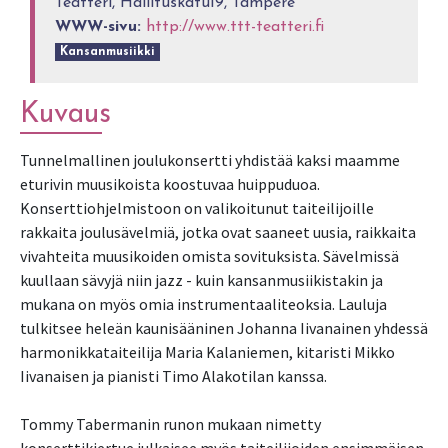
Teatteri, Hallituskatu19, Tampere
WWW-sivu:
http://www.ttt-teatteri.fi
Kansanmusiikki
Kuvaus
Tunnelmallinen joulukonsertti yhdistää kaksi maamme
eturivin muusikoista koostuvaa huippuduoa.
Konserttiohjelmistoon on valikoitunut taiteilijoille
rakkaita joulusävelmiä, jotka ovat saaneet uusia, raikkaita
vivahteita muusikoiden omista sovituksista. Sävelmissä
kuullaan sävyjä niin jazz - kuin kansanmusiikistakin ja
mukana on myös omia instrumentaaliteoksia. Lauluja
tulkitsee heleän kaunisääninen Johanna Iivanainen yhdessä
harmonikkataiteilija Maria Kalaniemen, kitaristi Mikko
Iivanaisen ja pianisti Timo Alakotilan kanssa.
Tommy Tabermanin runon mukaan nimetty