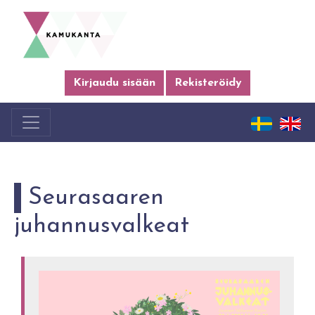
Kirjaudu sisään
Rekisteröidy
Seurasaaren
juhannusvalkeat