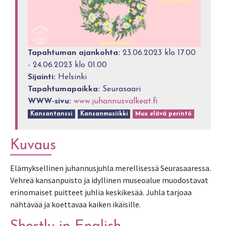
Tapahtuman ajankohta:
23.06.2023 klo 17.00
- 24.06.2023 klo 01.00
Sijainti:
Helsinki
Tapahtumapaikka:
Seurasaari
WWW-sivu:
www.juhannusvalkeat.fi
Kansantanssi
Kansanmusiikki
Muu elävä perintö
Kuvaus
Elämyksellinen juhannusjuhla merellisessä Seurasaaressa.
Vehreä kansanpuisto ja idyllinen museoalue muodostavat
erinomaiset puitteet juhlia keskikesää. Juhla tarjoaa
nähtävää ja koettavaa kaiken ikäisille.