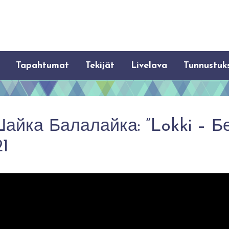
Tapahtumat
Tekijät
Livelava
Tunnustuk
Шайка Балалайка: ”Lokki – 
21