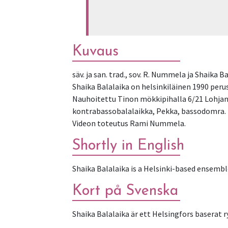
Kuvaus
säv. ja san. trad., sov. R. Nummela ja Shaika Ba
Shaika Balalaika on helsinkiläinen 1990 peru
Nauhoitettu Tinon mökkipihalla 6/21 Lohjan 
kontrabassobalalaikka, Pekka, bassodomra.
Videon toteutus Rami Nummela.
Shortly in English
Shaika Balalaika is a Helsinki-based ensembl
Kort på Svenska
Shaika Balalaika är ett Helsingfors baserat 