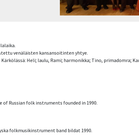
lalaika.
stettu venäläisten kansansoitinten yhtye.
Kärkölässä: Heli; laulu, Rami; harmonikka; Tino, primadomra; Kari
e of Russian folk instruments founded in 1990.
ryska folkmusikinstrument band bildat 1990.