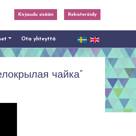
Kirjaudu sisään
Rekisteröidy
set
Ota yhteyttä
Белокрылая чайка”