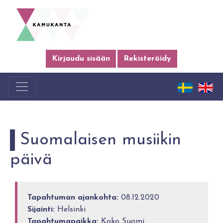
Kirjaudu sisään
Rekisteröidy
Suomalaisen musiikin
päivä
Tapahtuman ajankohta:
08.12.2020
Sijainti:
Helsinki
Tapahtumapaikka:
Koko Suomi