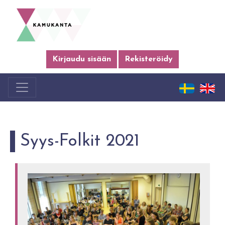
Kirjaudu sisään
Rekisteröidy
Syys-Folkit 2021