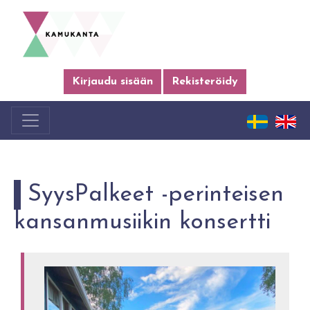
Kirjaudu sisään
Rekisteröidy
SyysPalkeet -perinteisen
kansanmusiikin konsertti