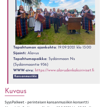
Tapahtuman ajankohta:
19.09.2021 klo 13:00
Sijainti:
Alavus
Tapahtumapaikka:
Sydänmaan Ns
(Sydänmaantie 936)
WWW-sivu:
https://www.alavudenkaksiriviset.fi
Kansanmusiikki
Kuvaus
SyysPalkeet - perinteisen kansanmusiikin konsertti