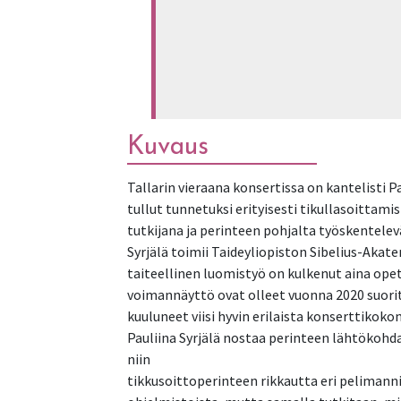
Kuvaus
Tallarin vieraana konsertissa on kantelisti P
tullut tunnetuksi erityisesti tikullasoittami
tutkijana ja perinteen pohjalta työskentelevä
Syrjälä toimii Taideyliopiston Sibelius-Aka
taiteellinen luomistyö on kulkenut aina ope
voimannäyttö ovat olleet vuonna 2020 suori
kuuluneet viisi hyvin erilaista konserttikoko
Pauliina Syrjälä nostaa perinteen lähtökohda
niin
tikkusoittoperinteen rikkautta eri pelimann