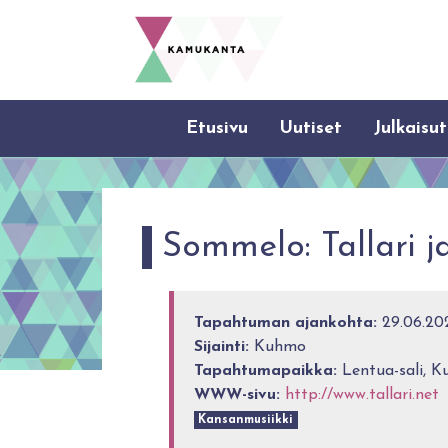
Etusivu
Uutiset
Julkaisut
Sommelo: Tallari j
Tapahtuman ajankohta:
29.06.202
Sijainti:
Kuhmo
Tapahtumapaikka:
Lentua-sali, K
WWW-sivu:
http://www.tallari.net
Kansanmusiikki