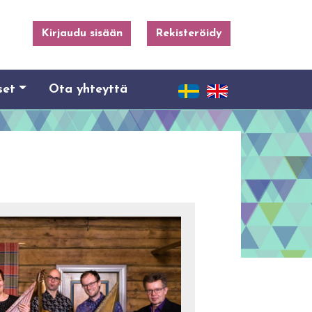
Kirjaudu sisään
Rekisteröidy
set
Ota yhteyttä