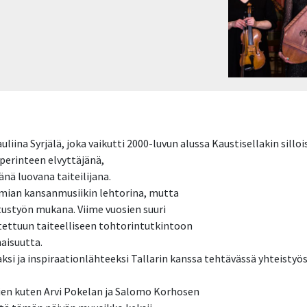
auliina Syrjälä, joka vaikutti 2000-luvun alussa Kaustisellakin sil
sperinteen elvyttäjänä,
nä luovana taiteilijana.
temian kansanmusiikin lehtorina, mutta
tustyön mukana. Viime vuosien suuri
tettuun taiteelliseen tohtorintutkintoon
naisuutta.
ksi ja inspiraationlähteeksi Tallarin kanssa tehtävässä yhteistyö
ien kuten Arvi Pokelan ja Salomo Korhosen