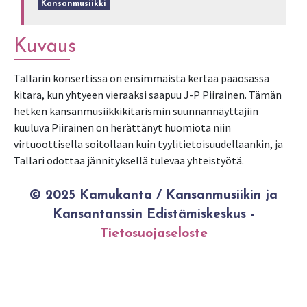
Kansanmusiikki
Kuvaus
Tallarin konsertissa on ensimmäistä kertaa pääosassa
kitara, kun yhtyeen vieraaksi saapuu J-P Piirainen. Tämän
hetken kansanmusiikkikitarismin suunnannäyttäjiin
kuuluva Piirainen on herättänyt huomiota niin
virtuoottisella soitollaan kuin tyylitietoisuudellaankin, ja
Tallari odottaa jännityksellä tulevaa yhteistyötä.
© 2025 Kamukanta / Kansanmusiikin ja
Kansantanssin Edistämiskeskus -
Tietosuojaseloste